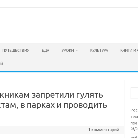
ПУТЕШЕСТВИЯ
ЕДА
УРОКИ
КУЛЬТУРА
КНИГИ И
ЕЙ
Пои
скникам запретили гулять
там, в парках и проводить
Рос
тех
пре
03/0
1 комментарий