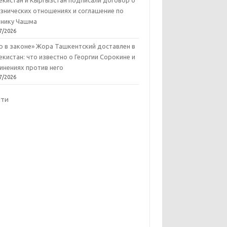
екистан и Кыргызстан подписали договор о
знических отношениях и соглашение по
нику Чашма
7/2026
р в законе» Жора Ташкентский доставлен в
екистан: что известно о Георгии Сорокине и
инениях против него
7/2026
йти