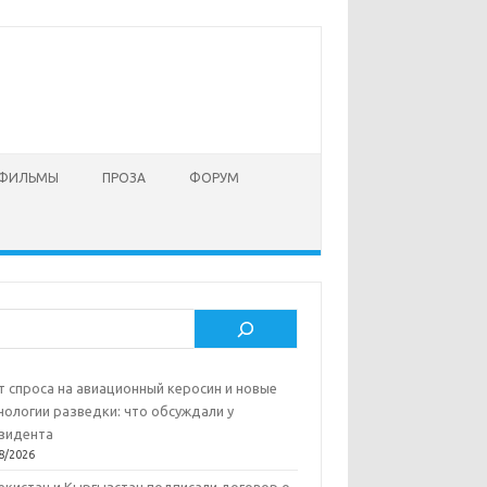
 ФИЛЬМЫ
ПРОЗА
ФОРУМ
ск
т спроса на авиационный керосин и новые
нологии разведки: что обсуждали у
зидента
8/2026