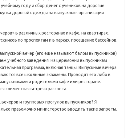
учебному году и сбор денег с учеников на дорогие
окупка дорогой одежды на выпускные, организация
ров» в различных ресторанах и кафе, на квартирах.
кников по проспектам и в парках, посещение бассейнов.
выпускной вечер (его еще называют балом выпускников)
нием учебного заведения. На церемонии выпускникам
екательная программа, включая танцы. Выпускные вечера
иваются все школьные экзамены. Проводят его либо в
выпускниками и родителями кафе или ресторане.
я совместная встреча рассвета.
х вечеров и групповых прогулок выпускников? Я
олько правомочно министерство вводить такие запреты.