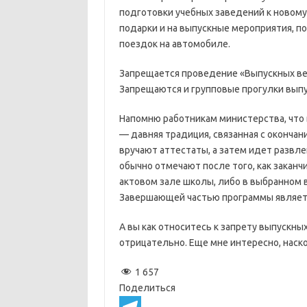
подготовки учебных заведений к новому 
подарки и на выпускные мероприятия, п
поездок на автомобиле.
Запрещается проведение «Выпускных вече
Запрещаются и групповые прогулки выпус
Напомню работникам министерства, что 
— давняя традиция, связанная с оконча
вручают аттестаты, а затем идет развл
обычно отмечают после того, как заканч
актовом зале школы, либо в выбранном 
Завершающей частью программы являетс
А вы как относитесь к запрету выпускны
отрицательно. Еще мне интересно, наск
1 657
Поделиться