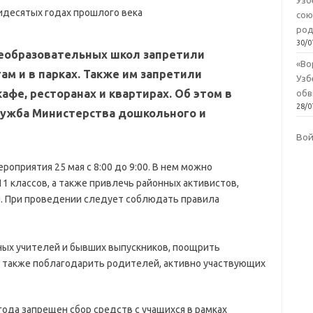
Узб
сою
род
30/0
еобразовательных школ запретили
«Во
ам и в парках. Также им запретили
Узб
афе, ресторанах и квартирах. Об этом в
обв
28/0
лужба Министерства дошкольного и
Во
оприятия 25 мая с 8:00 до 9:00. В нем можно
 11 классов, а также привлечь районных активистов,
. При проведении следует соблюдать правила
ных учителей и бывших выпускников, поощрить
 а также поблагодарить родителей, активно участвующих
года запрещен сбор средств с учащихся в рамках