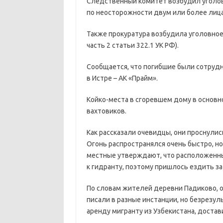
Следственный комитет возбудил уголовн
по неосторожности двум или более лица
Также прокуратура возбудила уголовное 
часть 2 статьи 322.1 УК РФ).
Сообщается, что погибшие были сотрудн
в Истре – АК «Прайм».
Койко-места в сгоревшем дому в основн
вахтовиков.
Как рассказали очевидцы, они проснулись
Огонь распространялся очень быстро, но
местные утверждают, что расположенны
к гидранту, поэтому пришлось ездить за 
По словам жителей деревни Падиково, о
писали в разные инстанции, но безрезул
аренду мигранту из Узбекистана, доста