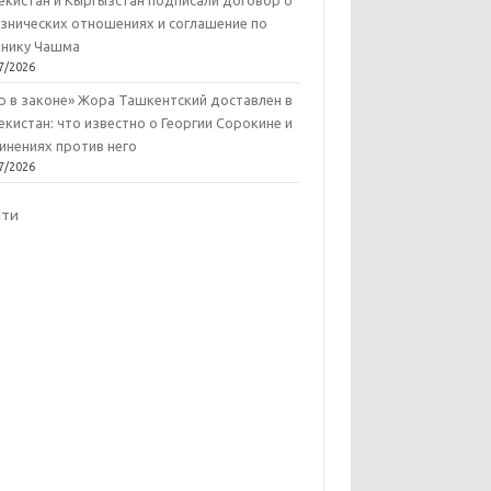
екистан и Кыргызстан подписали договор о
знических отношениях и соглашение по
нику Чашма
7/2026
р в законе» Жора Ташкентский доставлен в
екистан: что известно о Георгии Сорокине и
инениях против него
7/2026
йти