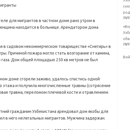
Узб
сою
род
30/0
теле для мигрантов в частном доме рано утром в
«Во
женщина находится в больнице. Арендатором дома
Узб
обв
28/0
мая в садовом некоммерческом товариществе «Снегирь» в
ры. Причиной пожара могло стать возгорание от камина,
Во
о газа. Дом общей площадью 250 кв метров не был
ном доме сгорели заживо, удалось спастись одной
о этажа и получила многочисленные травмы (сотрясение
говая травма, переломом плечевой кости и отравлением
етний гражданин Узбекистана арендовал дом якобы для
ил в него нелегальных мигрантов. Мужчина задержан.