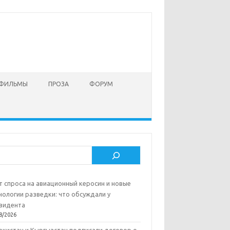
 ФИЛЬМЫ
ПРОЗА
ФОРУМ
ск
т спроса на авиационный керосин и новые
нологии разведки: что обсуждали у
зидента
8/2026