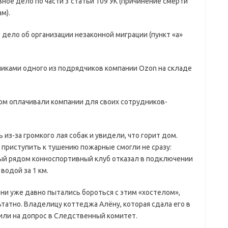
ое дело по части 3 статьи 109 УК (причинение смерти
м).
дело об организации незаконной миграции (пункт «а»
иками одного из подрядчиков компании Ozon на складе
ом оплачивали компании для своих сотрудников-
 из-за громкого лая собак и увидели, что горит дом.
 приступить к тушению пожарные смогли не сразу:
й рядом конноспортивный клуб отказал в подключении
водой за 1 км.
ни уже давно пытались бороться с этим «хостелом»,
ьтатно. Владелицу коттеджа Алёну, которая сдала его в
вили на допрос в Следственный комитет.