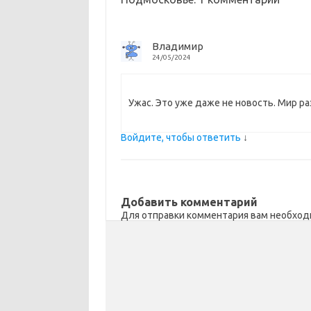
i
k
и
k
т
Владимир
i
ь
24/05/2024
Ужас. Это уже даже не новость. Мир р
Войдите, чтобы ответить
↓
Добавить комментарий
Для отправки комментария вам необхо