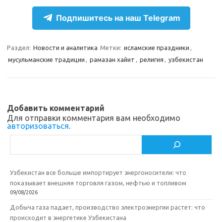
r
k
a
О
Подпишитесь на наш Telegram
a
l
c
т
m
a
e
п
Раздел:
Новости и аналитика
Метки:
исламские праздники
,
s
b
р
мусульманские традиции
,
рамазан хайит
,
религия
,
узбекистан
s
o
а
n
o
в
i
k
и
Добавить комментарий
k
т
Для отправки комментария вам необходимо
авторизоваться
.
i
ь
Поиск
Узбекистан все больше импортирует энергоносители: что
показывает внешняя торговля газом, нефтью и топливом
09/08/2026
Добыча газа падает, производство электроэнергии растет: что
происходит в энергетике Узбекистана