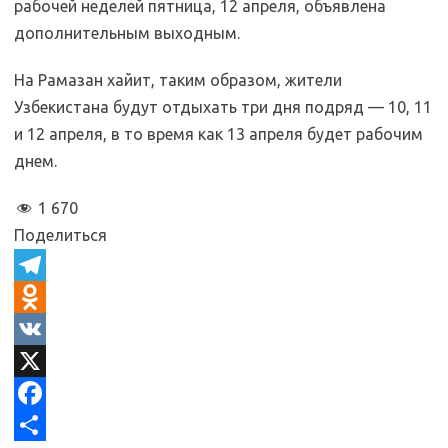
рабочей неделей пятница, 12 апреля, объявлена
дополнительным выходным.
На Рамазан хайит, таким образом, жители
Узбекистана будут отдыхать три дня подряд — 10, 11
и 12 апреля, в то время как 13 апреля будет рабочим
днем.
1 670
Поделиться
T
e
O
l
d
V
e
n
K
X
g
o
F