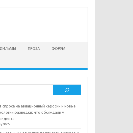
 ФИЛЬМЫ
ПРОЗА
ФОРУМ
ск
т спроса на авиационный керосин и новые
нологии разведки: что обсуждали у
зидента
8/2026