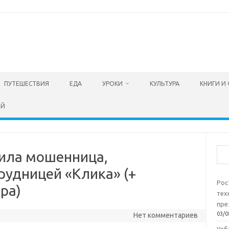
ПУТЕШЕСТВИЯ
ЕДА
УРОКИ
КУЛЬТУРА
КНИГИ И
ЕЙ
Пои
нила мошенница,
рудницей «Клика» (+
Рос
ра)
тех
пре
03/0
Нет комментариев