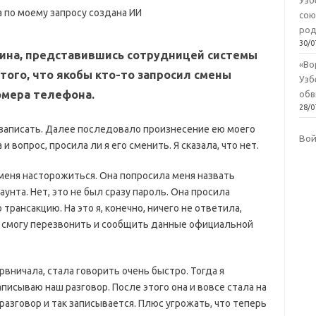
Узб
сою
род
30/0
ина, представившись сотрудницей системы
«Во
с того, что якобы кто-то запросил смены
Узб
омера телефона.
обв
28/0
го записать. Далее последовало произнесение ею моего
Во
 вопрос, просила ли я его сменить. Я сказала, что нет.
меня насторожиться. Она попросила меня назвать
унта. Нет, это не был сразу пароль. Она просила
рансакцию. На это я, конечно, ничего не ответила,
я смогу перезвонить и сообщить данные официальной
вничала, стала говорить очень быстро. Тогда я
писываю наш разговор. После этого она и вовсе стала на
разговор и так записывается. Плюс угрожать, что теперь