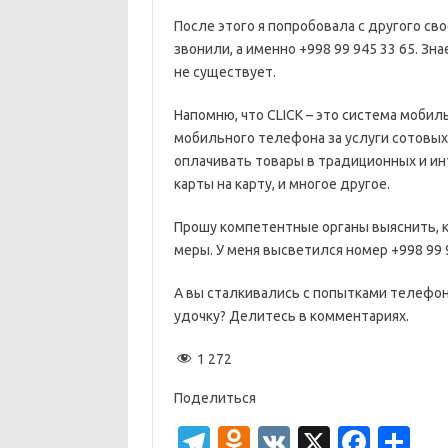
После этого я попробовала с другого св
звонили, а именно +998 99 945 33 65. Зн
не существует.
Напомню, что CLICK – это система мобил
мобильного телефона за услуги сотовых
оплачивать товары в традиционных и ин
карты на карту, и многое другое.
Прошу компетентные органы выяснить, к
меры. У меня высветился номер +998 99 9
А вы сталкивались с попытками телефо
удочку? Делитесь в комментариях.
1 272
Поделиться
T
O
V
X
Fa
О