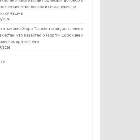
екистан и Кыргызстан подписали договор о
знических отношениях и соглашение по
нику Чашма
7/2026
р в законе» Жора Ташкентский доставлен в
екистан: что известно о Георгии Сорокине и
инениях против него
7/2026
йти