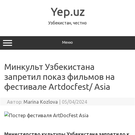
Перейти
к
Yep.uz
содержимому
Узбекистан, честно
Меню
Минкульт Узбекистана
запретил показ фильмов на
фестивале Artdocfest/ Asia
Автор:
Marina Kozlova
|
05/04/2024
Министерство культуры Узбекистана запретило к