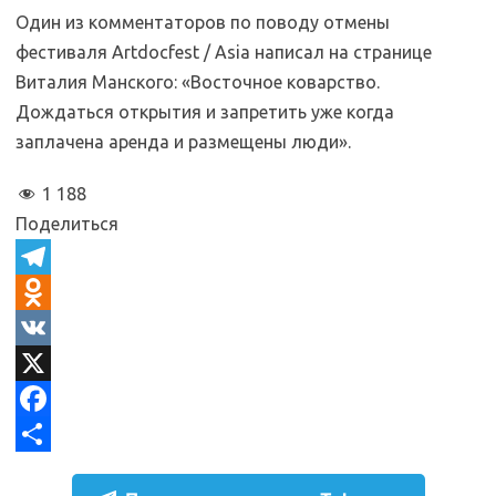
Один из комментаторов по поводу отмены
фестиваля Artdocfest / Asia написал на странице
Виталия Манского: «Восточное коварство.
Дождаться открытия и запретить уже когда
заплачена аренда и размещены люди».
1 188
Поделиться
T
e
O
l
d
V
e
n
K
X
g
o
F
r
k
a
О