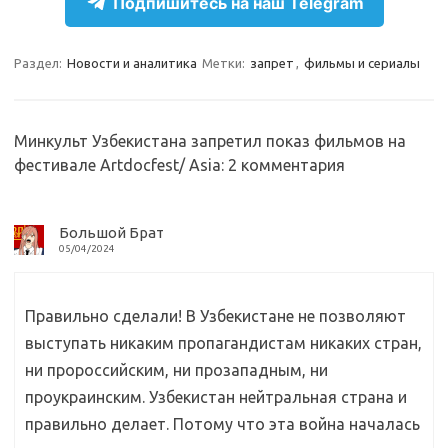
Подпишитесь на наш Telegram
a
l
c
т
m
a
e
п
Раздел:
Новости и аналитика
Метки:
запрет
,
фильмы и сериалы
s
b
р
s
o
а
n
o
в
Минкульт Узбекистана запретил показ фильмов на
фестивале Artdocfest/ Asia
: 2 комментария
i
k
и
k
т
i
ь
Большой Брат
05/04/2024
Правильно сделали! В Узбекистане не позволяют
выступать никаким пропагандистам никаких стран,
ни пророссийским, ни прозападным, ни
проукраинским. Узбекистан нейтральная страна и
правильно делает. Потому что эта война началась