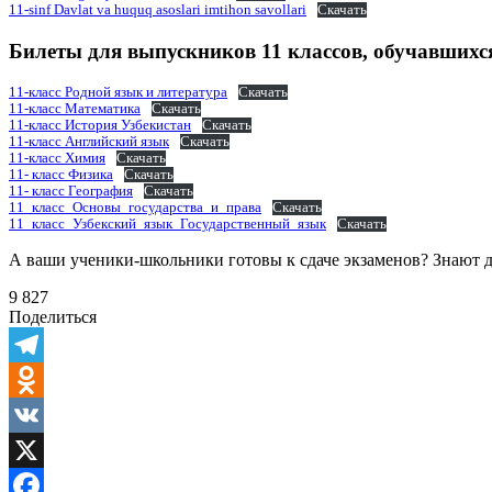
11-sinf Davlat va huquq asoslari imtihon savollari
Скачать
Билеты для выпускников 11 классов, обучавшихс
11-класс Родной язык и литература
Скачать
11-класс Математика
Скачать
11-класс История Узбекистан
Скачать
11-класс Английский язык
Скачать
11-класс Химия
Скачать
11- класс Физика
Скачать
11- класс География
Скачать
11_класс_Основы_государства_и_права
Скачать
11_класс_Узбекский_язык_Государственный_язык
Скачать
А ваши ученики-школьники готовы к сдаче экзаменов? Знают 
9 827
Поделиться
Telegram
Odnoklassniki
VK
X