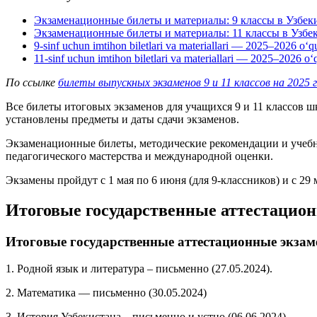
Экзаменационные билеты и материалы: 9 классы в Узбеки
Экзаменационные билеты и материалы: 11 классы в Узбек
9-sinf uchun imtihon biletlari va materiallari — 2025–2026 o‘quv
11-sinf uchun imtihon biletlari va materiallari — 2025–2026 o‘qu
По ссылке
билеты выпускных экзаменов 9 и 11 классов на 2025 
Все билеты итоговых экзаменов для учащихся 9 и 11 классов 
установлены предметы и даты сдачи экзаменов.
Экзаменационные билеты, методические рекомендации и учеб
педагогического мастерства и международной оценки.
Экзамены пройдут с 1 мая по 6 июня (для 9-классников) и с 29 
Итоговые государственные аттестацион
Итоговые государственные аттестационные экзам
1. Родной язык и литература – ​​письменно (27.05.2024).
2. Математика — письменно (30.05.2024)
3. История Узбекистана – письменно и устно (06.06.2024)