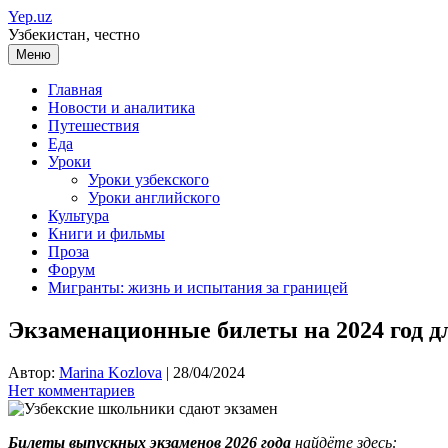
Перейти
Yep.uz
к
Узбекистан, честно
содержимому
Меню
Главная
Новости и аналитика
Путешествия
Еда
Уроки
Уроки узбекского
Уроки английского
Культура
Книги и фильмы
Проза
Форум
Мигранты: жизнь и испытания за границей
Экзаменационные билеты на 2024 год дл
Автор:
Marina Kozlova
|
28/04/2024
Нет комментариев
Билеты выпускных экзаменов 2026 года
найдёте здесь: