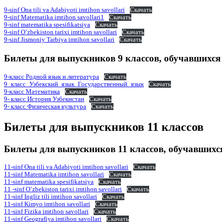
9-sinf Ona tili va Adabiyoti imtihon savollari
Скачать
9-sinf Matematika imtihon savollari1
Скачать
9-sinf matematika spesifikatsiya
Скачать
9-sinf O’zbekiston tarixi imtihon savollari
Скачать
9-sinf Jismoniy Tarbiya imtihon savollari
Скачать
Билеты для выпускников 9 классов, обучавшихся
9-класс Родной язык и литература
Скачать
9_класс_Узбекский_язык_Государственный_язык
Скачать
9-класс Математика
Скачать
9- класс История Узбекистан
Скачать
9- класс Физическая культура
Скачать
Билеты для выпускников 11 классов
Билеты для выпускников 11 классов, обучавшихс
11-sinf Ona tili va Adabiyoti imtihon savollari
Скачать
11-sinf Matematika imtihon savollari
Скачать
11-sinf matematika spesifikatsiya
Скачать
11 -sinf O’zbekiston tarixi imtihon savollari
Скачать
11-sinf Ingliz tili imtihon savollari
Скачать
11-sinf Kimyo imtihon savollari
Скачать
11-sinf Fizika imtihon savollari
Скачать
11-sinf Geografiya imtihon savollari
Скачать