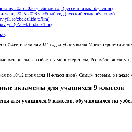
стане, 2025-2026 учебный год (русский язык обучения)
истане, 2025-2026 учебный год (русский язык обучения)
 yili (o‘zbek tilida ta’lim)
v yili (o‘zbek tilida ta’lim)
год
.
школ Узбекистана на 2024 год опубликованы Министерством дошк
ные материалы разработаны министерством, Республиканским ц
мая по 10/12 июня (для 11-классников). Самым первым, в начале 
ные экзамены для учащихся 9 классов
ены для учащихся 9 классов, обучающихся на узбе