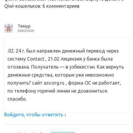
Qiwi-кошельков
: 6 комментариев
i
k
и
k
т
i
ь
Темур
26/02/2024
.02. 24 г. был направлен денежный перевод через
систему Contact , 21.02 лицензия у банка была
отозвана. Получатель — в узбекистан. Как вернуть
денежные средства, которые уже невозможно
получить? сайт asv.org.ru , форма ОС не работает,
по телефону горячей линии не дозвониться.
спасибо.
Войдите, чтобы ответить
↓