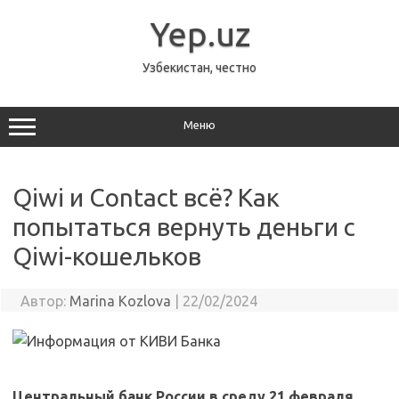
Перейти
к
Yep.uz
содержимому
Узбекистан, честно
Меню
Qiwi и Contact всё? Как
попытаться вернуть деньги с
Qiwi-кошельков
Автор:
Marina Kozlova
|
22/02/2024
Центральный банк России в среду 21 февраля