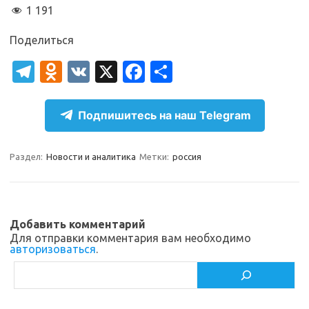
1 191
Поделиться
T
O
V
X
Fa
О
el
d
K
c
т
e
n
e
п
Подпишитесь на наш Telegram
gr
o
b
р
a
kl
o
а
Раздел:
Новости и аналитика
Метки:
россия
m
as
o
в
sn
k
и
ik
т
Добавить комментарий
Для отправки комментария вам необходимо
i
ь
авторизоваться
.
Поиск