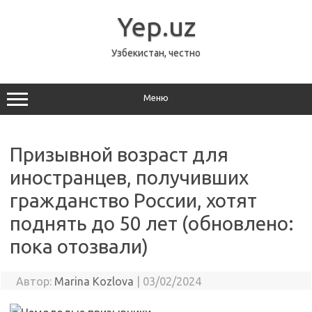
Перейти
к
Yep.uz
содержимому
Узбекистан, честно
Меню
Призывной возраст для
иностранцев, получивших
гражданство России, хотят
поднять до 50 лет (обновлено:
пока отозвали)
Автор:
Marina Kozlova
|
03/02/2024