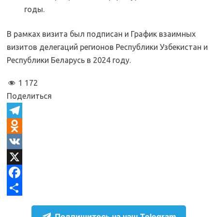
годы.
В рамках визита был подписан и График взаимных
визитов делегаций регионов Республики Узбекистан и
Республики Беларусь в 2024 году.
1 172
Поделиться
T
e
O
l
d
V
e
n
K
X
g
o
F
r
k
a
О
Подпишитесь на наш Telegram