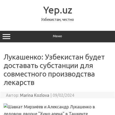
Перейти
к
Yep.uz
содержимому
Узбекистан, честно
Меню
Лукашенко: Узбекистан будет
доставать субстанции для
совместного производства
лекарств
Автор:
Marina Kozlova
|
09/02/2024