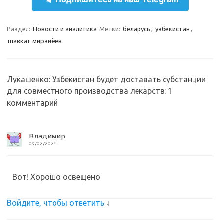
a
l
c
т
m
a
e
п
Раздел:
Новости и аналитика
Метки:
беларусь
,
узбекистан
,
s
b
р
шавкат мирзиёев
s
o
а
n
o
в
Лукашенко: Узбекистан будет доставать субстанции
i
k
и
для совместного производства лекарств
: 1
k
т
комментарий
i
ь
Владимир
09/02/2024
Вот! Хорошо освещено
Войдите, чтобы ответить
↓