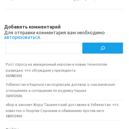
a
kl
o
а
m
as
o
в
sn
k
и
ik
т
Добавить комментарий
Для отправки комментария вам необходимо
i
ь
авторизоваться
.
Поиск
Рост спроса на авиационный керосин и новые технологии
разведки: что обсуждали у президента
03/08/2026
Узбекистан и Кыргызстан подписали договор о союзнических
отношениях и соглашение по роднику Чашма
30/07/2026
«Вор в законе» Жора Ташкентский доставлен в Узбекистан: что
известно о Георгии Сорокине и обвинениях против него
28/07/2026