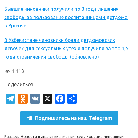
Бывшие чиновники получили по 3 года лишения
свободы за пользование воспитанницами детдома
в Ургенче
В Узбекистане чиновники брали детдомовских
девочек для сексуальных утех и получили за это 1,5
года ограничения свободы (обновлено)
1 113
Поделиться
T
O
V
X
Fa
О
el
d
K
c
т
e
n
e
п
Подпишитесь на наш Telegram
gr
o
b
р
Раздел:
Новости и аналитика
Метки:
суд
,
хорезм
,
чиновники