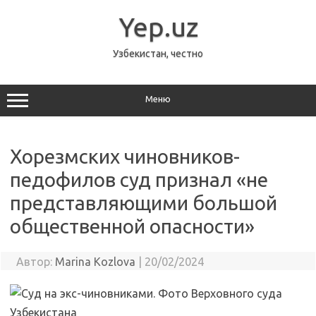
Перейти
к
Yep.uz
содержимому
Узбекистан, честно
Меню
Хорезмских чиновников-
педофилов суд признал «не
представляющими большой
общественной опасности»
Автор:
Marina Kozlova
|
20/02/2024