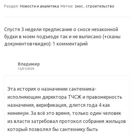
a
kl
o
а
Раздел:
Новости и аналитика
Метки:
снос
,
строительство
m
as
o
в
sn
k
и
Спустя 3 недели предписание о сносе незаконной
ik
т
будки в моем подъезде так и не выписано (+сканы
i
ь
документов+видео)
: 1 комментарий
Владимир
12/01/2024
Эта история о назначении сантехника-
исполняющим директора ТЧСЖ и правомерность
назначения, верификация, длится года 4 как
минимум. За всё это время, только один человек
из власти затребовал протокол собрания жильцов
который позволял бы сантехнику быть