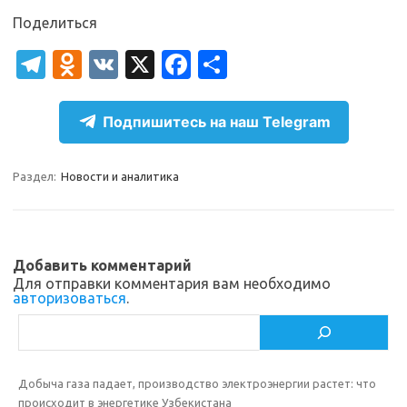
Поделиться
T
O
V
X
Fa
О
el
d
K
c
т
e
n
e
п
Подпишитесь на наш Telegram
gr
o
b
р
a
kl
o
а
Раздел:
Новости и аналитика
m
as
o
в
sn
k
и
ik
т
Добавить комментарий
Для отправки комментария вам необходимо
i
ь
авторизоваться
.
Поиск
Добыча газа падает, производство электроэнергии растет: что
происходит в энергетике Узбекистана