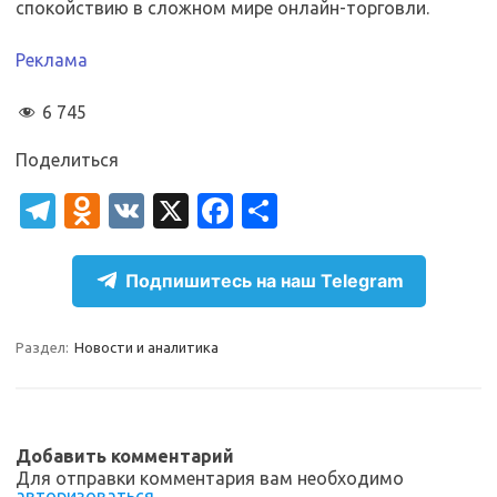
спокойствию в сложном мире онлайн-торговли.
Реклама
6 745
Поделиться
T
O
V
X
Fa
О
el
d
K
c
т
e
n
e
п
Подпишитесь на наш Telegram
gr
o
b
р
a
kl
o
а
Раздел:
Новости и аналитика
m
as
o
в
sn
k
и
ik
т
Добавить комментарий
Для отправки комментария вам необходимо
i
ь
авторизоваться
.