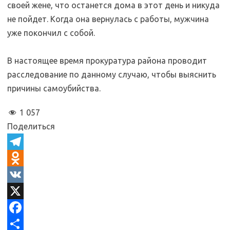
своей жене, что останется дома в этот день и никуда
не пойдет. Когда она вернулась с работы, мужчина
уже покончил с собой.
В настоящее время прокуратура района проводит
расследование по данному случаю, чтобы выяснить
причины самоубийства.
1 057
Поделиться
T
e
O
l
d
V
e
n
K
X
g
o
F