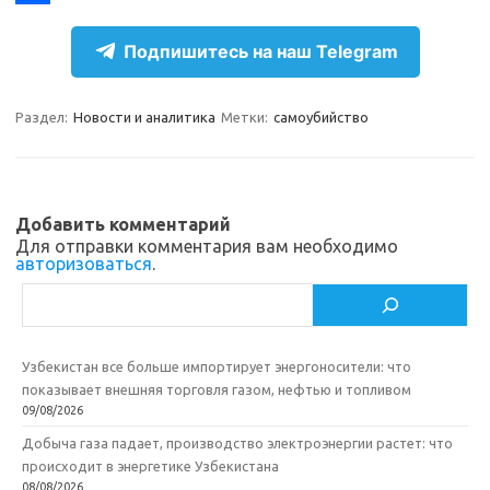
r
k
a
О
Подпишитесь на наш Telegram
a
l
c
т
m
a
e
п
Раздел:
Новости и аналитика
Метки:
самоубийство
s
b
р
s
o
а
n
o
в
Добавить комментарий
i
k
и
Для отправки комментария вам необходимо
авторизоваться
.
k
т
Поиск
i
ь
Узбекистан все больше импортирует энергоносители: что
показывает внешняя торговля газом, нефтью и топливом
09/08/2026
Добыча газа падает, производство электроэнергии растет: что
происходит в энергетике Узбекистана
08/08/2026