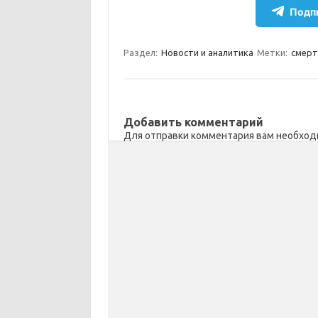
e
n
e
п
Подпи
gr
o
b
р
a
kl
o
а
Раздел:
Новости и аналитика
Метки:
смерт
m
as
o
в
sn
k
и
ik
т
Добавить комментарий
Для отправки комментария вам необхо
i
ь