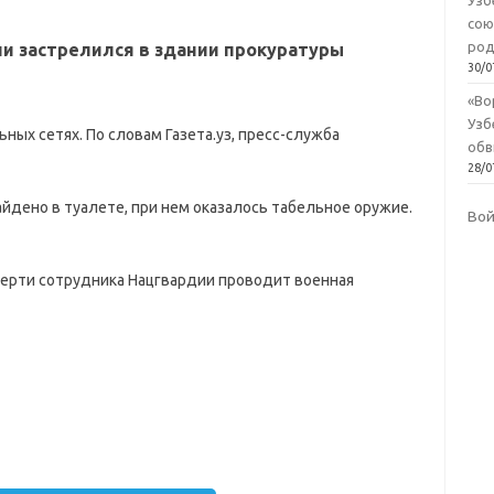
Узб
сою
род
и застрелился в здании прокуратуры
30/0
«Во
Узб
ных сетях. По словам Газета.уз, пресс-служба
обв
28/0
йдено в туалете, при нем оказалось табельное оружие.
Во
ерти сотрудника Нацгвардии проводит военная