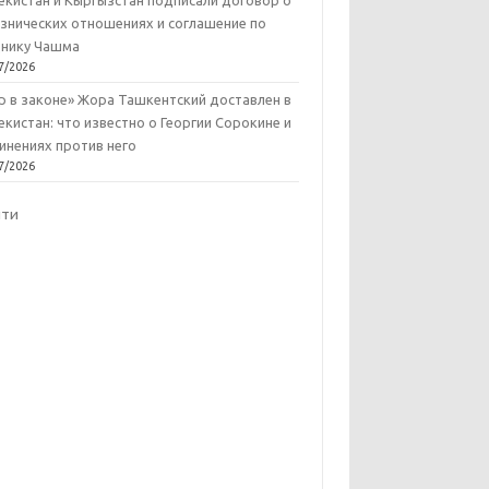
екистан и Кыргызстан подписали договор о
знических отношениях и соглашение по
нику Чашма
7/2026
р в законе» Жора Ташкентский доставлен в
екистан: что известно о Георгии Сорокине и
инениях против него
7/2026
йти