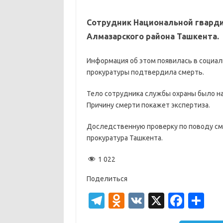
Сотрудник Национальной гварди
Алмазарского района Ташкента.
Информация об этом появилась в социаль
прокуратуры подтвердила смерть.
Тело сотрудника службы охраны было на
Причину смерти покажет экспертиза.
Доследственную проверку по поводу см
прокуратура Ташкента.
1 022
Поделиться
T
O
V
X
Fa
О
el
d
K
c
т