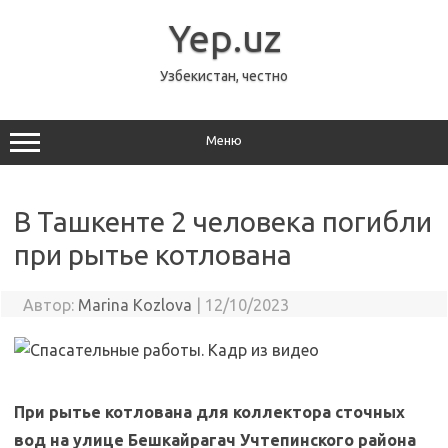
Перейти
к
Yep.uz
содержимому
Узбекистан, честно
Меню
В Ташкенте 2 человека погибли
при рытье котлована
Автор:
Marina Kozlova
|
12/10/2023
При рытье котлована для коллектора сточных
вод на улице Бешкайрагач Учтепинского района