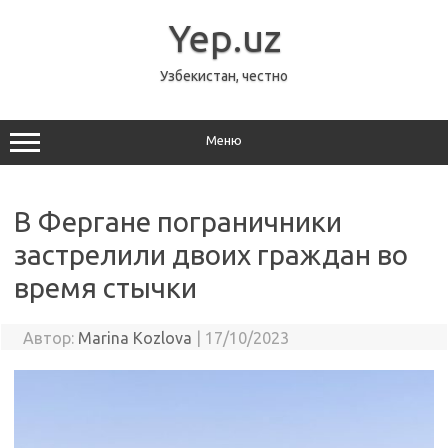
Перейти
к
Yep.uz
содержимому
Узбекистан, честно
Меню
В Фергане пограничники
застрелили двоих граждан во
время стычки
Автор:
Marina Kozlova
|
17/10/2023