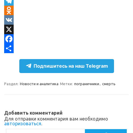
T
e
O
l
d
V
e
n
K
X
g
o
F
r
k
a
О
Подпишитесь на наш Telegram
a
l
c
т
m
a
e
п
Раздел:
Новости и аналитика
Метки:
пограничники
,
смерть
s
b
р
s
o
а
n
o
в
Добавить комментарий
i
k
и
Для отправки комментария вам необходимо
авторизоваться
.
k
т
Поиск