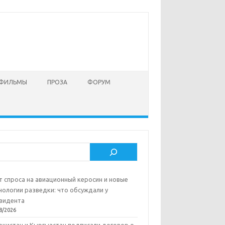
 ФИЛЬМЫ
ПРОЗА
ФОРУМ
ск
т спроса на авиационный керосин и новые
нологии разведки: что обсуждали у
зидента
8/2026