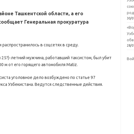
Узб
сою
род
айоне Ташкентской области, а его
30/0
сообщает Генеральная прокуратура
«Во
Узб
обв
 распространилось в соцсетях в среду.
28/0
и 25?)-летний мужчина, работавший таксистом, был убит
Во
300 м от его горящего автомобиля Matiz.
ксиста уголовное дело возбуждено по статье 97
кса Узбекистана. Ведутся следственные действия.