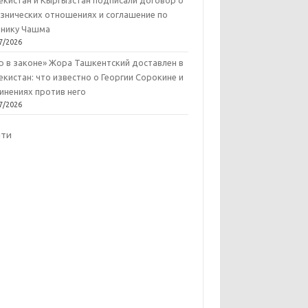
екистан и Кыргызстан подписали договор о
знических отношениях и соглашение по
нику Чашма
7/2026
р в законе» Жора Ташкентский доставлен в
екистан: что известно о Георгии Сорокине и
инениях против него
7/2026
йти