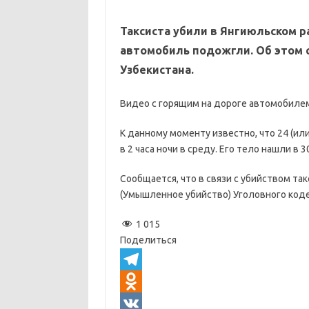
Таксиста убили в Янгиюльском р
автомобиль подожгли. Об этом 
Узбекистана.
Видео с горящим на дороге автомобилем
К данному моменту известно, что 24 (ил
в 2 часа ночи в среду. Его тело нашли в 
Сообщается, что в связи с убийством та
(Умышленное убийство) Уголовного коде
1 015
Поделиться
T
e
O