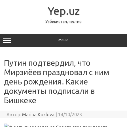
Перейти
к
Yep.uz
содержимому
Узбекистан, честно
Меню
Путин подтвердил, что
Мирзиёев праздновал с ним
день рождения. Какие
документы подписали в
Бишкеке
Автор:
Marina Kozlova
|
14/10/2023