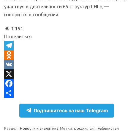
участвуя в деятельности 65 структур СНГ», —
говорится в сообщении.
1 191
Поделиться
T
e
O
l
d
V
e
n
K
X
g
o
F
r
k
a
О
Подпишитесь на наш Telegram
a
l
c
т
m
a
e
п
Раздел:
Новости и аналитика
Метки:
россия
,
снг
,
узбекистан
s
b
р