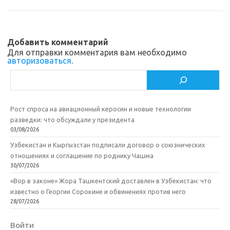
s
o
а
n
o
в
Добавить комментарий
i
k
и
Для отправки комментария вам необходимо
авторизоваться
.
k
т
Поиск
i
ь
Рост спроса на авиационный керосин и новые технологии
разведки: что обсуждали у президента
03/08/2026
Узбекистан и Кыргызстан подписали договор о союзнических
отношениях и соглашение по роднику Чашма
30/07/2026
«Вор в законе» Жора Ташкентский доставлен в Узбекистан: что
известно о Георгии Сорокине и обвинениях против него
28/07/2026
Войти