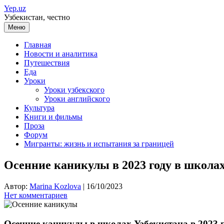
Перейти
Yep.uz
к
Узбекистан, честно
содержимому
Меню
Главная
Новости и аналитика
Путешествия
Еда
Уроки
Уроки узбекского
Уроки английского
Культура
Книги и фильмы
Проза
Форум
Мигранты: жизнь и испытания за границей
Осенние каникулы в 2023 году в школах
Автор:
Marina Kozlova
|
16/10/2023
Нет комментариев
Осенние каникулы в школах Узбекистана в 2023 год