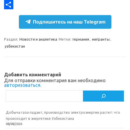
g
o
F
r
k
a
О
Подпишитесь на наш Telegram
a
l
c
т
m
a
e
п
Раздел:
Новости и аналитика
Метки:
германия
,
мигранты
,
s
b
р
узбекистан
s
o
а
n
o
в
i
k
и
Добавить комментарий
k
т
Для отправки комментария вам необходимо
авторизоваться
.
i
ь
Поиск
Добыча газа падает, производство электроэнергии растет: что
происходит в энергетике Узбекистана
08/08/2026