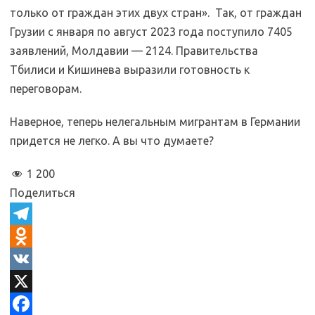
только от граждан этих двух стран». Так, от граждан
Грузии с января по август 2023 года поступило 7405
заявлений, Молдавии — 2124. Правительства
Тбилиси и Кишинева выразили готовность к
переговорам.
Наверное, теперь нелегальным мигрантам в Германии
придется не легко. А вы что думаете?
1 200
Поделиться
T
e
O
l
d
V
e
n
K
X