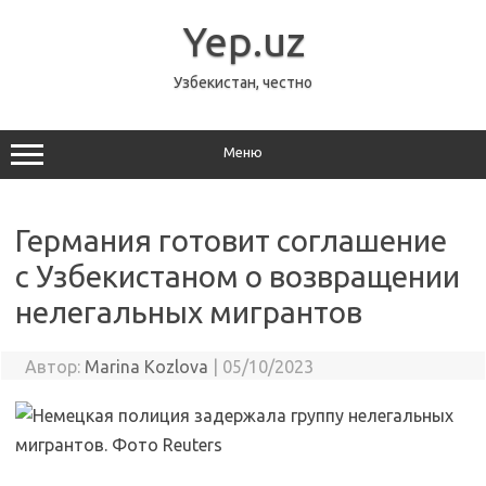
Перейти
к
Yep.uz
содержимому
Узбекистан, честно
Меню
Германия готовит соглашение
с Узбекистаном о возвращении
нелегальных мигрантов
Автор:
Marina Kozlova
|
05/10/2023