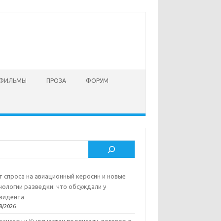
 ФИЛЬМЫ
ПРОЗА
ФОРУМ
ск
т спроса на авиационный керосин и новые
нологии разведки: что обсуждали у
зидента
8/2026