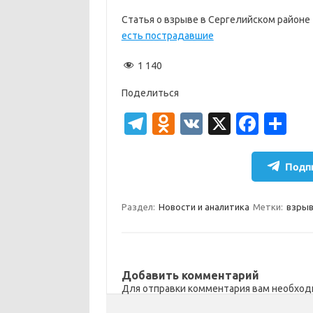
Статья о взрыве в Сергелийском районе
есть пострадавшие
1 140
Поделиться
T
O
V
X
Fa
О
el
d
K
c
т
e
n
e
п
Подпи
gr
o
b
р
a
kl
o
а
Раздел:
Новости и аналитика
Метки:
взры
m
as
o
в
sn
k
и
ik
т
Добавить комментарий
Для отправки комментария вам необхо
i
ь