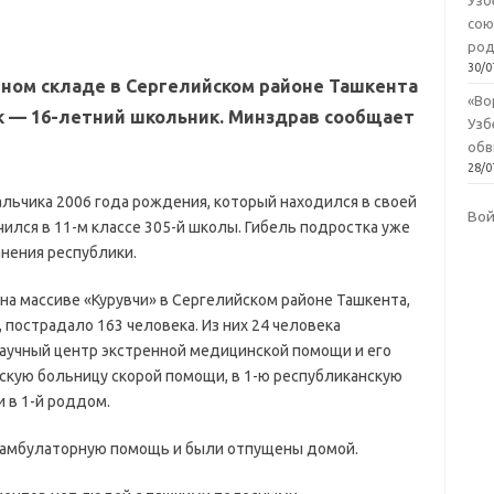
Узб
сою
род
30/0
нном складе в Сергелийском районе Ташкента
«Во
к — 16-летний школьник. Минздрав сообщает
Узб
обв
28/0
льчика 2006 года рождения, который находился в своей
Во
чился в 11-м классе 305-й школы. Гибель подростка уже
нения республики.
 на массиве «Курувчи» в Сергелийском районе Ташкента,
пострадало 163 человека. Из них 24 человека
аучный центр экстренной медицинской помощи и его
скую больницу скорой помощи, в 1-ю республиканскую
 в 1-й роддом.
 амбулаторную помощь и были отпущены домой.