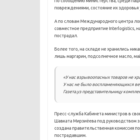
По сообщению министерства, среди пац
повреждениями, состояние их здоровья
А по словам Международного центра логи
совместное предприятие Interlogistics, 
пострадал.
Более того, на складе не хранились ник
лишь маргарин, подсолнечное масло, май
«У нас взрывоопасных товаров не хра
У нас не было воспламеняющихся вещ
Газета.уз представительницу комплек
Пресс-служба Кабинета министров в сво
Шавката Мирзиёева под руководством з
создана правительственная комиссия по
пострадавшим.