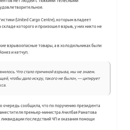
иентов нет людей с тяжкими телесными
 удовлетворительное.
стики (United Cargo Centre), которым владеет
на складе которого и произошел взрыв, у них никто не
акие взрывоопасные товары, а в холодильниках были
онез и кетчуп.
нилось. Что стало причиной взрыва, мы не знаем.
ей, чтобы дало искру, такого не было», — цитирует
са.
ю очередь сообщила, что по поручению президента
аместителя премьер-министра Ачилбая Раматова
 ликвидации последствий ЧП и оказания помощи