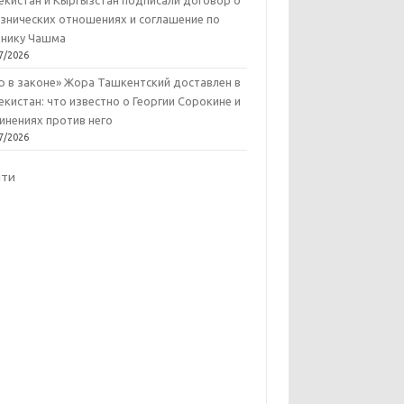
екистан и Кыргызстан подписали договор о
знических отношениях и соглашение по
нику Чашма
7/2026
р в законе» Жора Ташкентский доставлен в
екистан: что известно о Георгии Сорокине и
инениях против него
7/2026
йти