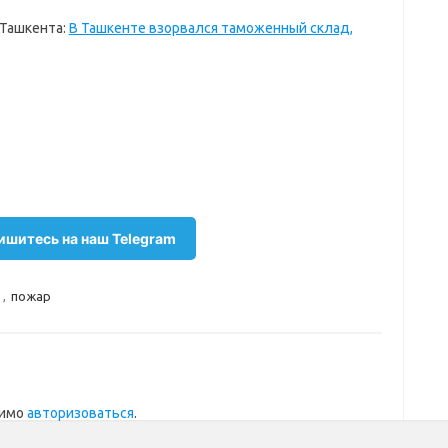
 Ташкента:
В Ташкенте взорвался таможенный склад,
шитесь на наш Telegram
в
,
пожар
димо
авторизоваться
.