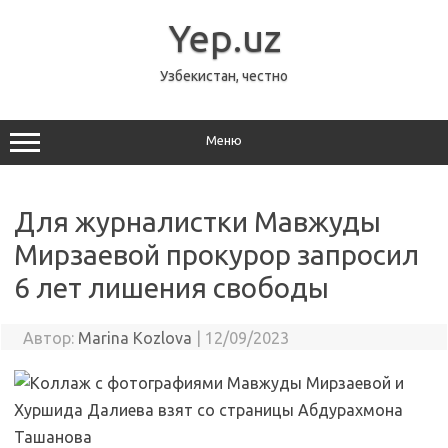
Перейти
к
Yep.uz
содержимому
Узбекистан, честно
Меню
Для журналистки Мавжуды
Мирзаевой прокурор запросил
6 лет лишения свободы
Автор:
Marina Kozlova
|
12/09/2023