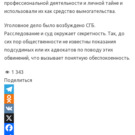
профессиональной деятельности и личной тайне и
использовали их как средство вымогательства.
Уголовное дело было возбуждено СГБ.
Расследование и суд окружает секретность. Так, до
сих пор общественности не известны показания
подсудимых или их адвокатов по поводу этих
обвинений, что вызывает понятную обеспокоенность.
1 343
Поделиться
T
e
O
l
d
V
e
n
K
X