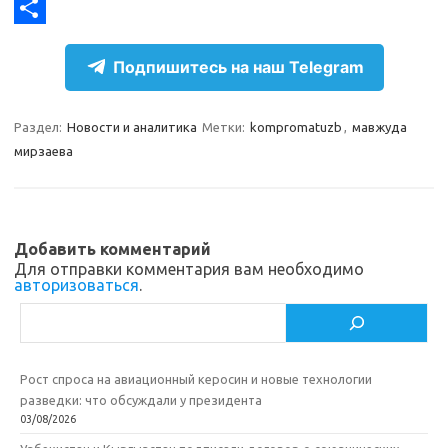
g
o
F
r
k
a
О
Подпишитесь на наш Telegram
a
l
c
т
m
a
e
п
Раздел:
Новости и аналитика
Метки:
kompromatuzb
,
мавжуда
s
b
р
мирзаева
s
o
а
n
o
в
i
k
и
Добавить комментарий
k
т
Для отправки комментария вам необходимо
авторизоваться
.
i
ь
Поиск
Рост спроса на авиационный керосин и новые технологии
разведки: что обсуждали у президента
03/08/2026