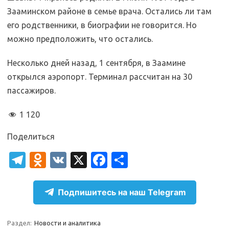
Зааминском районе в семье врача. Остались ли там
его родственники, в биографии не говорится. Но
можно предположить, что остались.
Несколько дней назад, 1 сентября, в Заамине
открылся аэропорт. Терминал рассчитан на 30
пассажиров.
1 120
Поделиться
T
O
V
X
Fa
О
el
d
K
c
т
e
n
e
п
Подпишитесь на наш Telegram
gr
o
b
р
a
kl
o
а
Раздел:
Новости и аналитика