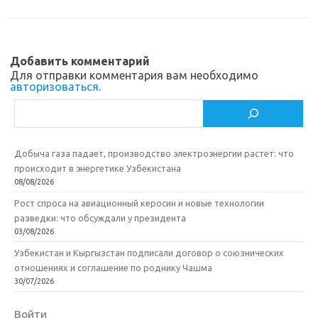
m
as
o
в
sn
k
и
ik
т
Добавить комментарий
Для отправки комментария вам необходимо
i
ь
авторизоваться
.
Поиск
Добыча газа падает, производство электроэнергии растет: что
происходит в энергетике Узбекистана
08/08/2026
Рост спроса на авиационный керосин и новые технологии
разведки: что обсуждали у президента
03/08/2026
Узбекистан и Кыргызстан подписали договор о союзнических
отношениях и соглашение по роднику Чашма
30/07/2026
Войти