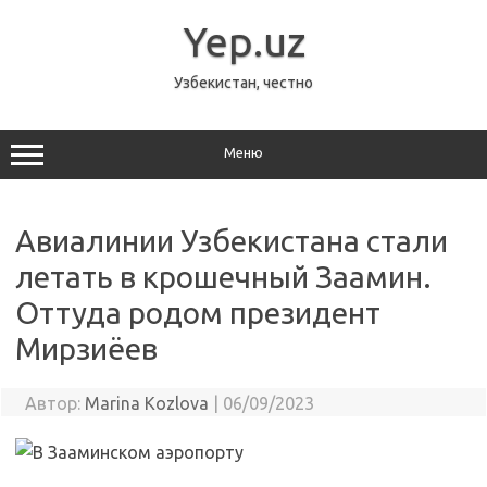
Перейти
к
Yep.uz
содержимому
Узбекистан, честно
Меню
Авиалинии Узбекистана стали
летать в крошечный Заамин.
Оттуда родом президент
Мирзиёев
Автор:
Marina Kozlova
|
06/09/2023