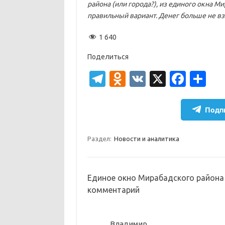
района (или города?), из единого окна М
правильный вариант. Денег больше не вз
1 640
Поделиться
T
O
V
X
Fa
О
el
d
K
c
т
e
n
e
п
Подпи
gr
o
b
р
a
kl
o
а
Раздел:
Новости и аналитика
m
as
o
в
sn
k
и
Единое окно Мирабадского района 
ik
т
комментарий
i
ь
Владимир