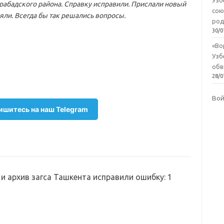
Узб
ирабадского района. Справку исправили. Прислали новый
сою
яли. Всегда бы так решались вопросы.
род
30/0
«Во
Узб
обв
28/0
Во
шитесь на наш Telegram
и архив загса Ташкента исправили ошибку
: 1