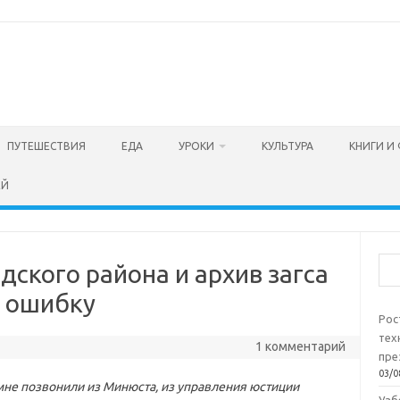
ПУТЕШЕСТВИЯ
ЕДА
УРОКИ
КУЛЬТУРА
КНИГИ И
ЕЙ
Пои
ского района и архив загса
и ошибку
Рос
тех
1 комментарий
пре
03/0
не позвонили из Минюста, из управления юстиции