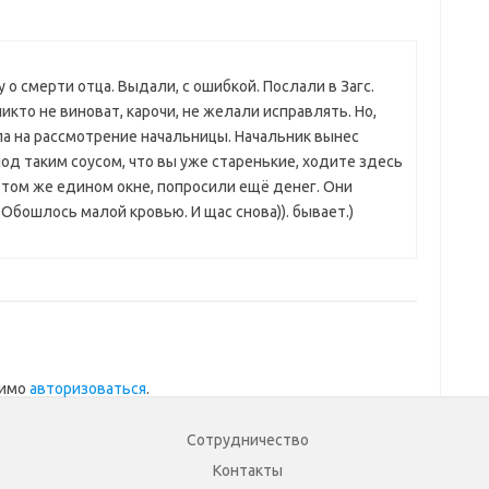
у о смерти отца. Выдали, с ошибкой. Послали в Загс.
икто не виноват, карочи, не желали исправлять. Но,
ла на рассмотрение начальницы. Начальник вынес
под таким соусом, что вы уже старенькие, ходите здесь
в том же едином окне, попросили ещё денег. Они
 Обошлось малой кровью. И щас снова)). бывает.)
димо
авторизоваться
.
Сотрудничество
Контакты