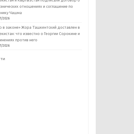
екистан и Кыргызстан подписали договор о
знических отношениях и соглашение по
нику Чашма
7/2026
р в законе» Жора Ташкентский доставлен в
екистан: что известно о Георгии Сорокине и
инениях против него
7/2026
йти