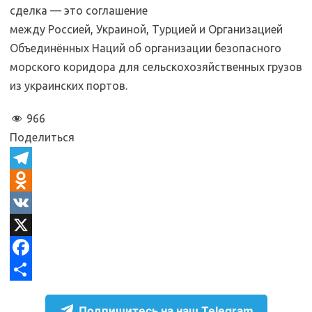
сделка — это соглашение
между Россией, Украиной, Турцией и Организацией
Объединённых Наций об организации безопасного
морского коридора для сельскохозяйственных грузов
из украинских портов.
966
Поделиться
T
e
O
l
d
V
e
n
K
X
g
o
F
r
k
a
О
Подпишитесь на наш Telegram