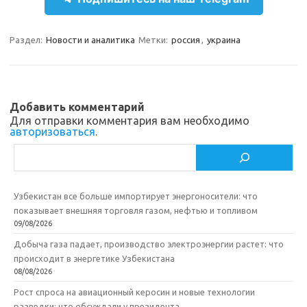
a
l
c
т
m
a
e
п
Раздел:
Новости и аналитика
Метки:
россия
,
украина
s
b
р
s
o
а
n
o
в
Добавить комментарий
i
k
и
Для отправки комментария вам необходимо
авторизоваться
.
k
т
Поиск
i
ь
Узбекистан все больше импортирует энергоносители: что
показывает внешняя торговля газом, нефтью и топливом
09/08/2026
Добыча газа падает, производство электроэнергии растет: что
происходит в энергетике Узбекистана
08/08/2026
Рост спроса на авиационный керосин и новые технологии
разведки: что обсуждали у президента