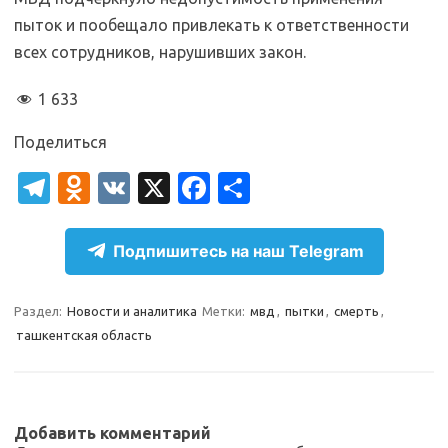
пыток и пообещало привлекать к ответственности
всех сотрудников, нарушивших закон.
1 633
Поделиться
T
O
V
X
Fa
О
el
d
K
c
т
e
n
e
п
Подпишитесь на наш Telegram
gr
o
b
р
a
kl
o
а
Раздел:
Новости и аналитика
Метки:
мвд
,
пытки
,
смерть
,
ташкентская область
m
as
o
в
sn
k
и
ik
т
Добавить комментарий
i
ь