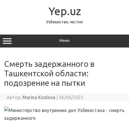
Перейти
к
Yep.uz
содержимому
Узбекистан, честно
Меню
Смерть задержанного в
Ташкентской области:
подозрение на пытки
Автор:
Marina Kozlova
|
06/06/2023