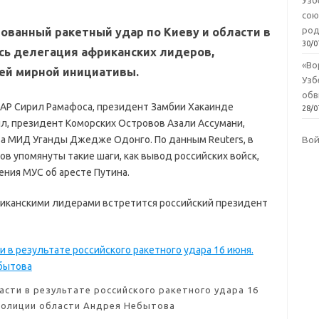
Узб
сою
род
рованный ракетный удар по Киеву и области в
30/0
сь делегация африканских лидеров,
«Во
ей мирной инициативы.
Узб
обв
ЮАР Сирил Рамафоса, президент Замбии Хакаинде
28/0
л, президент Коморских Островов Азали Ассумани,
а МИД Уганды Джедже Одонго. По данным Reuters, в
Во
в упомянуты такие шаги, как вывод российских войск,
ения МУС об аресте Путина.
риканскими лидерами встретится российский президент
сти в результате российского ракетного удара 16
полиции области Андрея Небытова