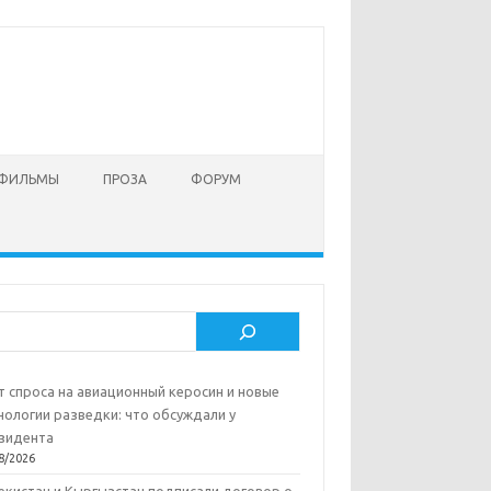
 ФИЛЬМЫ
ПРОЗА
ФОРУМ
ск
т спроса на авиационный керосин и новые
нологии разведки: что обсуждали у
зидента
8/2026