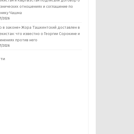
екистан и Кыргызстан подписали договор о
знических отношениях и соглашение по
нику Чашма
7/2026
р в законе» Жора Ташкентский доставлен в
екистан: что известно о Георгии Сорокине и
инениях против него
7/2026
йти