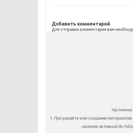
s
o
а
n
o
в
Добавить комментарий
i
k
и
Для отправки комментария вам необхо
k
т
i
ь
Частичное
1. При рерайте или создании материалов 
наличие активной do-foll