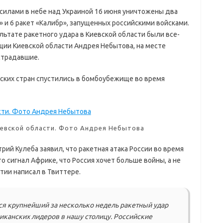
илами в небе над Украиной 16 июня уничтожены два
 и 6 ракет «Калибр», запущенных российскими войсками.
ьтате ракетного удара в Киевской области были все-
ции Киевской области Андрея Небытова, на месте
страдавшие.
ских стран спустились в бомбоубежище во время
евской области. Фото Андрея Небытова
ий Кулеба заявил, что ракетная атака России во время
о сигнал Африке, что Россия хочет больше войны, а не
тии написал в Твиттере.
ся крупнейший за несколько недель ракетный удар
риканских лидеров в нашу столицу. Российские