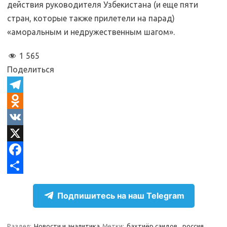
действия руководителя Узбекистана (и еще пяти
стран, которые также прилетели на парад)
«аморальным и недружественным шагом».
1 565
Поделиться
T
e
O
l
d
V
e
n
K
X
g
o
F
r
k
a
О
Подпишитесь на наш Telegram
a
l
c
т
m
a
e
п
Раздел:
Новости и аналитика
Метки:
бахтиёр саидов
,
россия
,