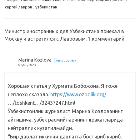
s
b
р
сергей лавров
,
узбекистан
s
o
а
n
o
в
Министр иностранных дел Узбекистана приехал в
i
k
и
Москву и встретился с Лавровым
: 1 комментарий
k
т
i
ь
Marina Kozlova
Автор записи
02/06/2023
Хорошая статья у Хурмата Бобожона. Я тоже
неплохо сказала.
https://www.ozodlik.org/
…/toshkent…/32437247.html
Ўзбекистонлик журналист Марина Козлованинг
айтишича, ўзбек расмийларининг ҳаракатларида
нейтраллик кузатилмайди.
“Бир давлат иккинчи давлатга бостириб кириб,