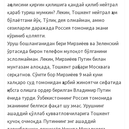
аҳолисини қирғин қилишига қандай қилиб нейтрал
қараб туриш мумкин? Лекин, Тошкент нейтрал ҳам
бўлаётгани йўқ. Тўлиқ дея олмайман, аммо
сезиларли даражада Россия томонида экани
кўриниб қоляпти.
Уруш бошланганидан бери Мирзиёев ва Зеленский
ўртасида бирон телефон мулоқот бўлганини
эслолмайман. Лекин, Мирзиёев Путин билан
мунтазам алоқада, Тошкент раҳбари Москвага
серқатнов. Сўнгги бор Мирзиёев 9 май куни
халқаро суд томонидан ҳарбий жиноятчи сифатида
ҳибсга олишга ордер берилган Владимир Путин
ёнида турди. Ўзбекистоннинг Россия томонида
эканининг белгиси фақат шу эмас. Урушнинг
ашаддий қўллаб қувватловчиларига Тошкент
қучоқ очмоқда. Путиннинг энг ашаддий