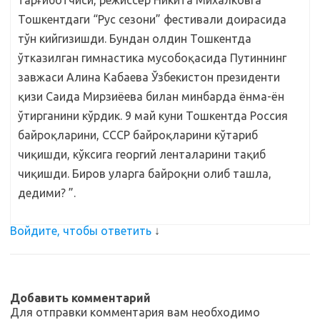
тарғиботчиси, режиссёр Никита Михалковга
Тошкентдаги “Рус сезони” фестивали доирасида
тўн кийгизишди. Бундан олдин Тошкентда
ўтказилган гимнастика мусобоқасида Путиннинг
завжаси Алина Кабаева Ўзбекистон президенти
қизи Саида Мирзиёева билан минбарда ёнма-ён
ўтирганини кўрдик. 9 май куни Тошкентда Россия
байроқларини, СССР байроқларини кўтариб
чиқишди, кўксига георгий ленталарини тақиб
чиқишди. Биров уларга байроқни олиб ташла,
дедими? ”.
Войдите, чтобы ответить
↓
Добавить комментарий
Для отправки комментария вам необходимо