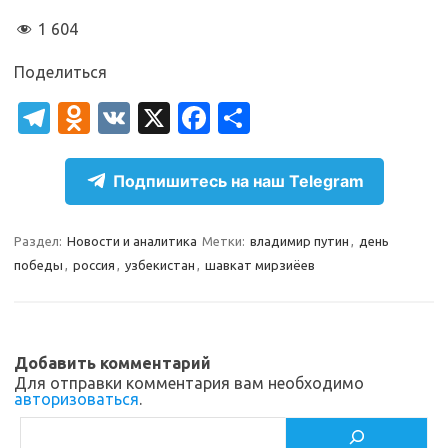
1 604
Поделиться
T
O
V
X
Fa
О
el
d
K
c
т
e
n
e
п
Подпишитесь на наш Telegram
gr
o
b
р
a
kl
o
а
Раздел:
Новости и аналитика
Метки:
владимир путин
,
день
победы
,
россия
,
узбекистан
,
шавкат мирзиёев
m
as
o
в
sn
k
и
ik
т
Добавить комментарий
i
ь
Для отправки комментария вам необходимо
авторизоваться
.
Поиск