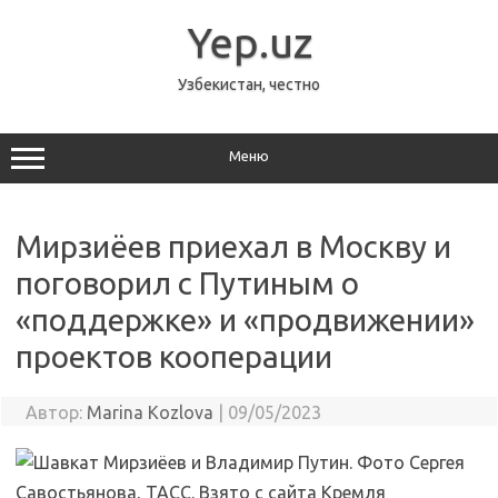
Перейти
к
Yep.uz
содержимому
Узбекистан, честно
Меню
Мирзиёев приехал в Москву и
поговорил с Путиным о
«поддержке» и «продвижении»
проектов кооперации
Автор:
Marina Kozlova
|
09/05/2023