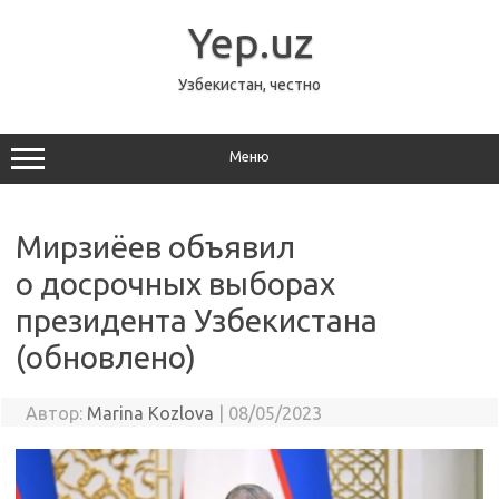
Перейти
к
Yep.uz
содержимому
Узбекистан, честно
Меню
Мирзиёев объявил
о досрочных выборах
президента Узбекистана
(обновлено)
Автор:
Marina Kozlova
|
08/05/2023