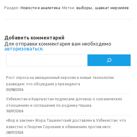
m
a
e
п
Раздел:
Новости и аналитика
Метки:
выборы
,
шавкат мирзиёев
s
b
р
s
o
а
n
o
в
Добавить комментарий
i
k
и
Для отправки комментария вам необходимо
авторизоваться
.
k
т
Поиск
i
ь
Рост спроса на авиационный керосин и новые технологии
разведки: что обсуждали у президента
03/08/2026
Узбекистан и Кыргызстан подписали договор о союзнических
отношениях и соглашение по роднику Чашма
30/07/2026
«Вор в законе» Жора Ташкентский доставлен в Узбекистан: что
известно о Георгии Сорокине и обвинениях против него
28/07/2026