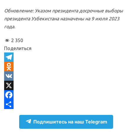
Обновление: Указом президента досрочные выборы
президента Узбекистана назначены на 9 июля 2023
года.
2 350
Поделиться
T
e
O
l
d
V
e
n
K
X
g
o
F
r
k
a
О
Подпишитесь на наш Telegram
a
l
c
т