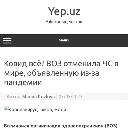
Перейти
к
Yep.uz
содержимому
Узбекистан, честно
Меню
Ковид всё? ВОЗ отменила ЧС в
мире, объявленную из-за
пандемии
Автор:
Marina Kozlova
|
05/05/2023
Всемирная организация здравоохранения (ВОЗ)