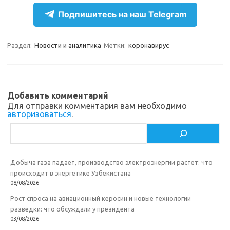
e
n
e
п
Подпишитесь на наш Telegram
gr
o
b
р
a
kl
o
а
Раздел:
Новости и аналитика
Метки:
коронавирус
m
as
o
в
sn
k
и
ik
т
Добавить комментарий
Для отправки комментария вам необходимо
i
ь
авторизоваться
.
Поиск
Добыча газа падает, производство электроэнергии растет: что
происходит в энергетике Узбекистана
08/08/2026
Рост спроса на авиационный керосин и новые технологии
разведки: что обсуждали у президента
03/08/2026