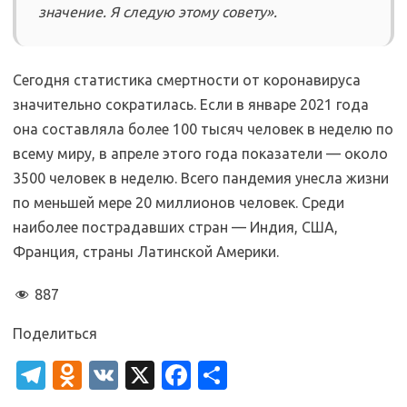
значение. Я следую этому совету».
Сегодня статистика смертности от коронавируса
значительно сократилась. Если в январе 2021 года
она составляла более 100 тысяч человек в неделю по
всему миру, в апреле этого года показатели — около
3500 человек в неделю. Всего пандемия унесла жизни
по меньшей мере 20 миллионов человек. Среди
наиболее пострадавших стран — Индия, США,
Франция, страны Латинской Америки.
887
Поделиться
T
O
V
X
Fa
О
el
d
K
c
т