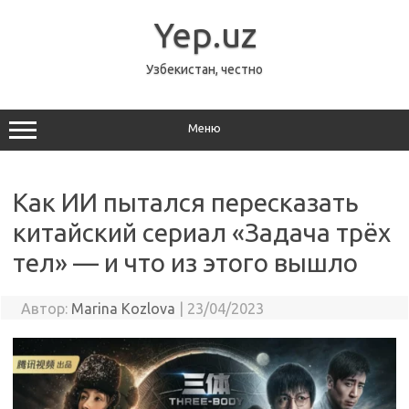
Перейти
к
Yep.uz
содержимому
Узбекистан, честно
Меню
Как ИИ пытался пересказать
китайский сериал «Задача трёх
тел» — и что из этого вышло
Автор:
Marina Kozlova
|
23/04/2023