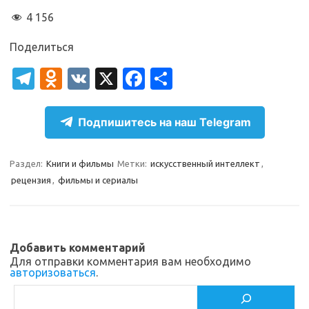
4 156
Поделиться
T
O
V
X
Fa
О
el
d
K
c
т
e
n
e
п
Подпишитесь на наш Telegram
gr
o
b
р
a
kl
o
а
Раздел:
Книги и фильмы
Метки:
искусственный интеллект
,
рецензия
,
фильмы и сериалы
m
as
o
в
sn
k
и
ik
т
Добавить комментарий
i
ь
Для отправки комментария вам необходимо
авторизоваться
.
Поиск