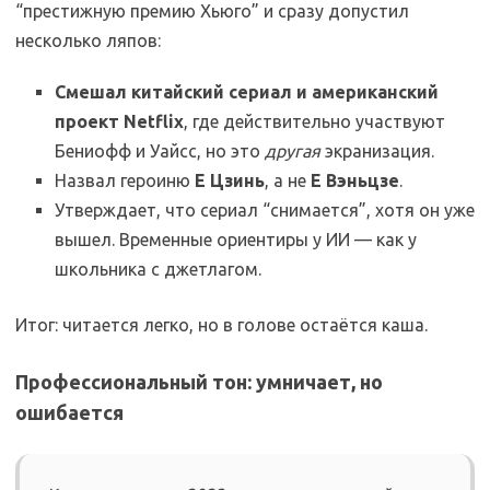
“престижную премию Хьюго” и сразу допустил
несколько ляпов:
Смешал китайский сериал и американский
проект Netflix
, где действительно участвуют
Бениофф и Уайсс, но это
другая
экранизация.
Назвал героиню
Е Цзинь
, а не
Е Вэньцзе
.
Утверждает, что сериал “снимается”, хотя он уже
вышел. Временные ориентиры у ИИ — как у
школьника с джетлагом.
Итог: читается легко, но в голове остаётся каша.
Профессиональный тон: умничает, но
ошибается