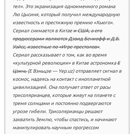
тел». Это экранизация одноименного романа
Лю Цысиня, который получил международную
известность и престижную премию «Хьюго».
Сериал снимается в Китае
и США, а его
продюсерами являются Дэвид Бениофф и Д.Б.
Уайсс, известные по «Игре престолов»
.
Сериал рассказывает о том, как во время
«культурной революции» в Китае астрономка
Е
Цзинь
(Е Вэньцзе — Yep.uz) отправляет сигнал в
космос, надеясь на контакт с инопланетной
цивилизацией. Она получает ответ от расы
трисолярианцев, которые живут на планете с
тремя солнцами и постоянно подвергаются
угрозе гибели. Трисолярианцы решают
захватить Землю, чтобы спастись, и начинают
манипулировать научным прогрессом