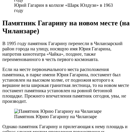
Юрий Гагарин в колхозе «Шарк Юлдузи» в 1963
году
Памятник Гагарину на новом месте (на
Чиланзаре)
В 1995 году памятник Гагарину перенесли в Чиланзарский
район города на улицу, носящую имя Юрия Гагарина,
напротив кинотеатра «Чайка», позднее, также
переименованного в честь первого космонавта.
Если на месте первоначального места расположения
памятника, в парке имени Юрия Гагарина, постамент был
установлен на высоком холме, от подножия которого к
вершине вела широкая гранитная лестница, то на новом месте
постамент памятника установлен на ровной бетонной
площадке. Прежнего впечатления памятник сегодня, увы, не
производит.
Памятник Юрию Гагарину на Чиланзаре
Однако памятник Гагарину и прилегающая к нему площадь и
сейчас служит местом проведения торжественных