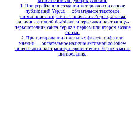
выполнении следующих условий:
1. При рерайте или создании материалов на основе
публикаций Yep.uz — обязательное текстовое
упоминание автора и названия сайта Yep.uz, а также
наличие активной do-follow гиперссылки на страницу-
первоисточник сайта Yep.uz в первом или втором абзаце
статьи.
2. При цитировании отдельных фактов, цифр или
мнений — обязательное наличие активной do-follow
гиперссылки на страницу-первоисточник Yep.uz в месте
цитирования.