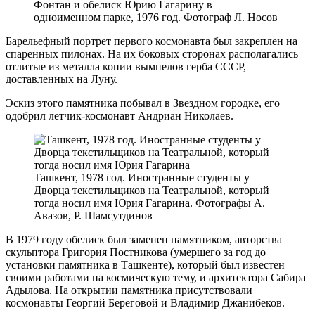
Фонтан и обелиск Юрию Гагарину в
одноименном парке, 1976 год. Фотограф Л. Носов
Барельефный портрет первого космонавта был закреплен на
спаренных пилонах. На их боковых сторонах располагались
отлитые из металла копии вымпелов герба СССР,
доставленных на Луну.
Эскиз этого памятника побывал в Звездном городке, его
одобрил летчик-космонавт Андриан Николаев.
Ташкент, 1978 год. Иностранные студенты у
Дворца текстильщиков на Театральной, который
тогда носил имя Юрия Гагарина. Фотографы А.
Авазов, Р. Шамсутдинов
В 1979 году обелиск был заменен памятником, авторства
скульптора Григория Постникова (умершего за год до
установки памятника в Ташкенте), который был известен
своими работами на космическую тему, и архитектора Сабира
Адылова. На открытии памятника присутствовали
космонавты Георгий Береговой и Владимир Джанибеков.