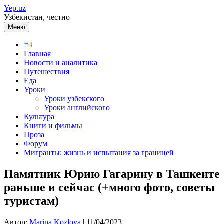
Перейти
Yep.uz
к
Узбекистан, честно
содержимому
Меню
Главная
Новости и аналитика
Путешествия
Еда
Уроки
Уроки узбекского
Уроки английского
Культура
Книги и фильмы
Проза
Форум
Мигранты: жизнь и испытания за границей
Памятник Юрию Гагарину в Ташкенте
раньше и сейчас (+много фото, советы
туристам)
Автор:
Marina Kozlova
|
11/04/2023