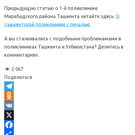
Предыдущую статью о 1-й поликлинике
Мирабадского района Ташкента читайте здесь:
О
ташкентской поликлинике с печалью
А вы сталкивались с подобными проблемамами в
поликлиниках Ташкента и Узбекистана? Делитесь в
комментариях.
2 067
Поделиться
T
e
O
l
d
V
e
n
K
X
g
o
F