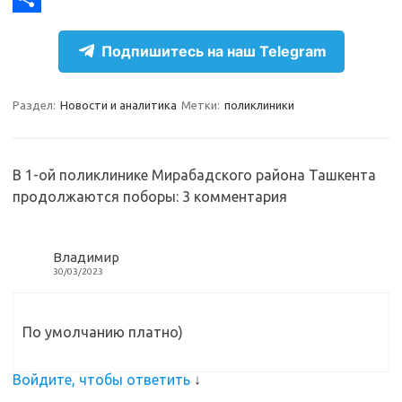
r
k
a
О
Подпишитесь на наш Telegram
a
l
c
т
m
a
e
п
Раздел:
Новости и аналитика
Метки:
поликлиники
s
b
р
s
o
а
n
o
в
В 1-ой поликлинике Мирабадского района Ташкента
продолжаются поборы
: 3 комментария
i
k
и
k
т
i
ь
Владимир
30/03/2023
По умолчанию платно)
Войдите, чтобы ответить
↓