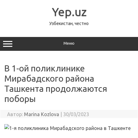
Перейти
к
Yep.uz
содержимому
Узбекистан, честно
Меню
В 1-ой поликлинике
Мирабадского района
Ташкента продолжаются
поборы
Автор:
Marina Kozlova
|
30/03/2023