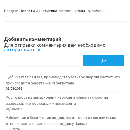
gr
o
b
р
a
kl
o
а
Раздел:
Новости и аналитика
Метки:
школы
,
экзамены
m
as
o
в
sn
k
и
ik
т
Добавить комментарий
Для отправки комментария вам необходимо
i
ь
авторизоваться
.
Поиск
Добыча газа падает, производство электроэнергии растет: что
происходит в энергетике Узбекистана
08/08/2026
Рост спроса на авиационный керосин и новые технологии
разведки: что обсуждали у президента
03/08/2026
Узбекистан и Кыргызстан подписали договор о союзнических
отношениях и соглашение по роднику Чашма
30/07/2026