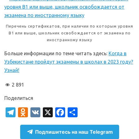
Перечень сертификатов, при наличии по которым уровня
B1 или выше, школьник освобождается от экзамена по
иностранному языку
Больше информации по теме читать здесь:
Когда в
Узбекистане пройдут экзамены в школах в 2023 году?
Узнай!
2 891
Поделиться
T
O
V
X
Fa
О
el
d
K
c
т
e
n
e
п
Подпишитесь на наш Telegram