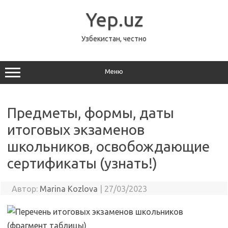
Перейти
к
Yep.uz
содержимому
Узбекистан, честно
Меню
Предметы, формы, даты
итоговых экзаменов
школьников, освобождающие
сертификаты (узнать!)
Автор:
Marina Kozlova
|
27/03/2023