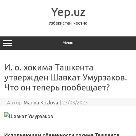
Перейти
к
Yep.uz
содержимому
Узбекистан, честно
Меню
И. о. хокима Ташкента
утвержден Шавкат Умурзаков.
Что он теперь пообещает?
Автор:
Marina Kozlova
|
23/03/2023
Исполняющим обязанности хокима Ташкента