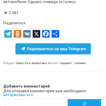
автомобили. Однако очереди остались.
2 081
Поделиться
T
O
V
X
Fa
О
el
d
K
c
т
e
n
e
п
Подпишитесь на наш Telegram
gr
o
b
р
a
kl
o
а
Раздел:
Новости и аналитика
Метки:
ташкент
,
хокимы
m
as
o
в
sn
k
и
ik
т
Добавить комментарий
Для отправки комментария вам необходимо
i
ь
авторизоваться
.
Поиск