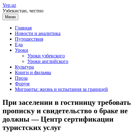
Перейти
Yep.uz
к
Узбекистан, честно
содержимому
Меню
Главная
Новости и аналитика
Путешествия
Еда
Уроки
Уроки узбекского
Уроки английского
Культура
Книги и фильмы
Проза
Форум
Мигранты: жизнь и испытания за границей
При заселении в гостиницу требовать
прописку и свидетельство о браке не
должны — Центр сертификации
туристских услуг