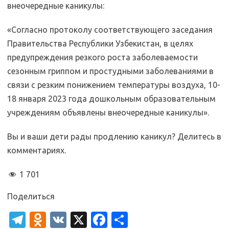
внеочередные каникулы:
«Согласно протоколу соответствующего заседания
Правительства Республики Узбекистан, в целях
предупреждения резкого роста заболеваемости
сезонным гриппом и простудными заболеваниями в
связи с резким понижением температуры воздуха, 10-
18 января 2023 года дошкольным образовательным
учреждениям объявлены внеочередные каникулы».
Вы и ваши дети рады продлению каникул? Делитесь в
комментариях.
1 701
Поделиться
T
O
V
X
Fa
О