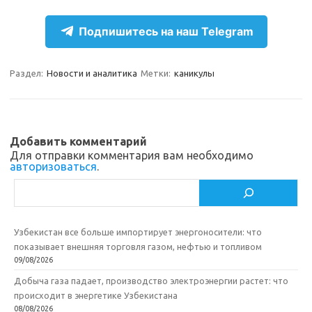
el
d
K
c
т
e
n
e
п
Подпишитесь на наш Telegram
gr
o
b
р
a
kl
o
а
Раздел:
Новости и аналитика
Метки:
каникулы
m
as
o
в
sn
k
и
ik
т
Добавить комментарий
Для отправки комментария вам необходимо
i
ь
авторизоваться
.
Поиск
Узбекистан все больше импортирует энергоносители: что
показывает внешняя торговля газом, нефтью и топливом
09/08/2026
Добыча газа падает, производство электроэнергии растет: что
происходит в энергетике Узбекистана
08/08/2026