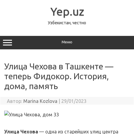
Перейти
к
Yep.uz
содержимому
Узбекистан, честно
Меню
Улица Чехова в Ташкенте —
теперь Фидокор. История,
дома, память
Автор:
Marina Kozlova
|
29/01/2023
Улица Чехова
— одна из старейших улиц центра