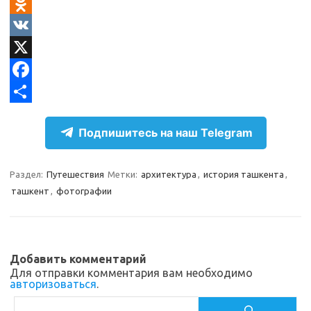
T
e
O
l
d
V
e
n
K
X
g
o
F
r
k
a
О
Подпишитесь на наш Telegram
a
l
c
т
m
a
e
п
Раздел:
Путешествия
Метки:
архитектура
,
история ташкента
,
s
b
р
ташкент
,
фотографии
s
o
а
n
o
в
i
k
и
Добавить комментарий
k
т
Для отправки комментария вам необходимо
авторизоваться
.
i
ь
Поиск