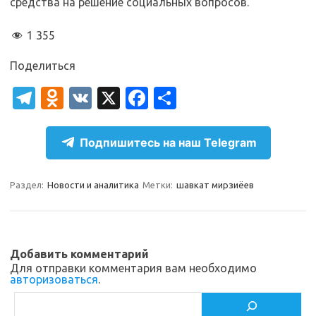
средства на решение социальных вопросов.
1 355
Поделиться
T
O
V
X
Fa
О
el
d
K
c
т
e
n
e
п
Подпишитесь на наш Telegram
gr
o
b
р
a
kl
o
а
Раздел:
Новости и аналитика
Метки:
шавкат мирзиёев
m
as
o
в
sn
k
и
ik
т
Добавить комментарий
Для отправки комментария вам необходимо
i
ь
авторизоваться
.
Поиск