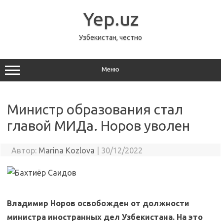
Перейти
к
Yep.uz
содержимому
Узбекистан, честно
Меню
Министр образования стал
главой МИДа. Норов уволен
Автор:
Marina Kozlova
|
30/12/2022
Владимир Норов освобожден от должности
министра иностранных дел Узбекистана. На это