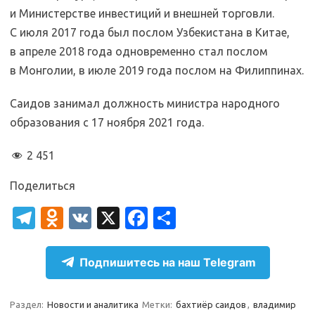
и Министерстве инвестиций и внешней торговли.
С июля 2017 года был послом Узбекистана в Китае,
в апреле 2018 года одновременно стал послом
в Монголии, в июле 2019 года послом на Филиппинах.
Саидов занимал должность министра народного
образования с 17 ноября 2021 года.
2 451
Поделиться
T
O
V
X
Fa
О
el
d
K
c
т
e
n
e
п
Подпишитесь на наш Telegram
gr
o
b
р
a
kl
o
а
Раздел:
Новости и аналитика
Метки:
бахтиёр саидов
,
владимир