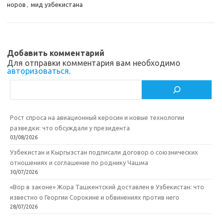
норов
,
мид узбекистана
m
as
o
в
sn
k
и
ik
т
Добавить комментарий
i
ь
Для отправки комментария вам необходимо
авторизоваться
.
Поиск
Рост спроса на авиационный керосин и новые технологии
разведки: что обсуждали у президента
03/08/2026
Узбекистан и Кыргызстан подписали договор о союзнических
отношениях и соглашение по роднику Чашма
30/07/2026
«Вор в законе» Жора Ташкентский доставлен в Узбекистан: что
известно о Георгии Сорокине и обвинениях против него
28/07/2026