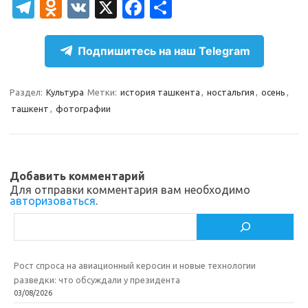
T
O
V
X
Fa
О
el
d
K
c
т
e
n
e
п
Подпишитесь на наш Telegram
gr
o
b
р
a
kl
o
а
Раздел:
Культура
Метки:
история ташкента
,
ностальгия
,
осень
,
ташкент
,
фотографии
m
as
o
в
sn
k
и
ik
т
Добавить комментарий
i
ь
Для отправки комментария вам необходимо
авторизоваться
.
Поиск
Рост спроса на авиационный керосин и новые технологии
разведки: что обсуждали у президента
03/08/2026