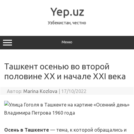
Перейти
к
Yep.uz
содержимому
Узбекистан, честно
Меню
Ташкент осенью во второй
половине XX и начале XXI века
Автор:
Marina Kozlova
|
17/10/2022
Осень в Ташкенте
— тема, к которой обращались и