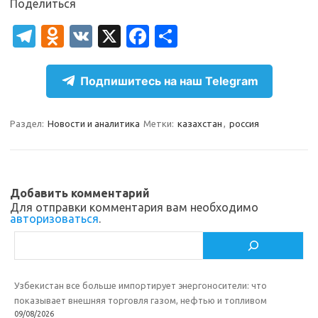
Поделиться
T
O
V
X
Fa
О
el
d
K
c
т
e
n
e
п
Подпишитесь на наш Telegram
gr
o
b
р
a
kl
o
а
Раздел:
Новости и аналитика
Метки:
казахстан
,
россия
m
as
o
в
sn
k
и
ik
т
Добавить комментарий
Для отправки комментария вам необходимо
i
ь
авторизоваться
.
Поиск
Узбекистан все больше импортирует энергоносители: что
показывает внешняя торговля газом, нефтью и топливом
09/08/2026