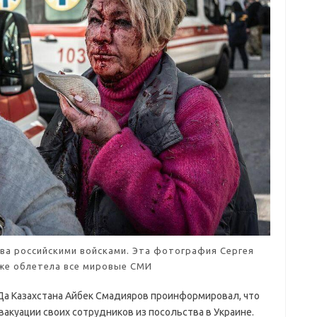
ва российскими войсками. Эта фотография Сергея
же облетела все мировые СМИ
а Казахстана Айбек Смадияров проинформировал, что
акуации своих сотрудников из посольства в Украине.