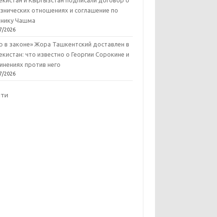
екистан и Кыргызстан подписали договор о
знических отношениях и соглашение по
нику Чашма
7/2026
р в законе» Жора Ташкентский доставлен в
екистан: что известно о Георгии Сорокине и
инениях против него
7/2026
йти