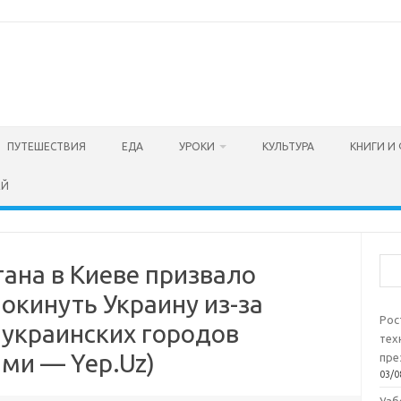
ПУТЕШЕСТВИЯ
ЕДА
УРОКИ
КУЛЬТУРА
КНИГИ И
ЕЙ
Пои
ана в Киеве призвало
окинуть Украину из-за
Рос
 украинских городов
тех
ми — Yep.Uz)
пре
03/0