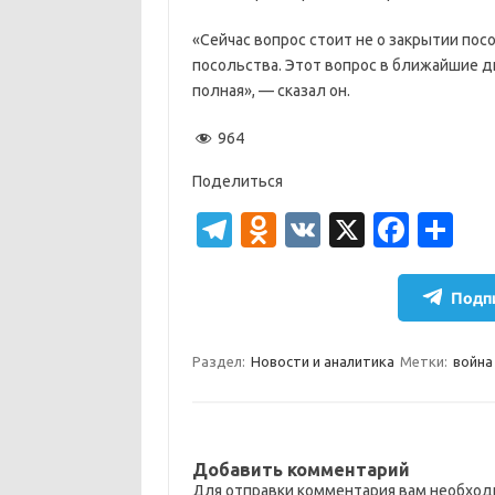
«Сейчас вопрос стоит не о закрытии пос
посольства. Этот вопрос в ближайшие дн
полная», — сказал он.
964
Поделиться
T
O
V
X
Fa
О
el
d
K
c
т
e
n
e
п
Подпи
gr
o
b
р
a
kl
o
а
Раздел:
Новости и аналитика
Метки:
война
m
as
o
в
sn
k
и
ik
т
Добавить комментарий
Для отправки комментария вам необхо