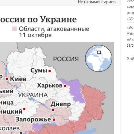
Узб
Нет комментариев
сою
род
30/0
«Во
Узб
обв
28/0
Во