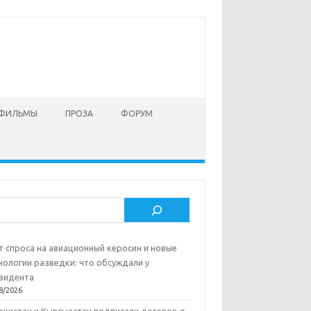
 ФИЛЬМЫ
ПРОЗА
ФОРУМ
ск
т спроса на авиационный керосин и новые
нологии разведки: что обсуждали у
зидента
8/2026