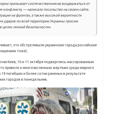
торно призывает соотечественников воздержаться от
я конфликта, — написало посольство на своем сайте.
туации на фронтах, а также высокой вероятности
х ударов по всей территории Украины просим
в целях личной безопасности».
чивает, что обстреливали украинские города российские
енщинами тоже).
ючая Киев, 10 и 11 октября подверглись массированным
что привело к многочисленным жертвам среди мирного
 19 погибших и более сотни раненых в результате
ких городов в понедельник.