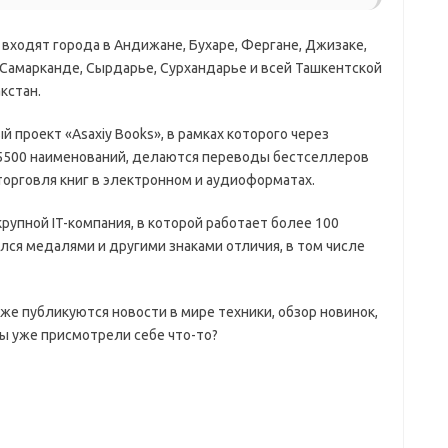
входят города в Андижане, Бухаре, Фергане, Джизаке,
 Самарканде, Сырдарье, Сурхандарье и всей Ташкентской
кстан.
й проект «Asaxiy Books», в рамках которого через
 5500 наименований, делаются переводы бестселлеров
торговля книг в электронном и аудиоформатах.
крупной IT-компания, в которой работает более 100
лся медалями и другими знаками отличия, в том числе
же публикуются новости в мире техники, обзор новинок,
Вы уже присмотрели себе что-то?