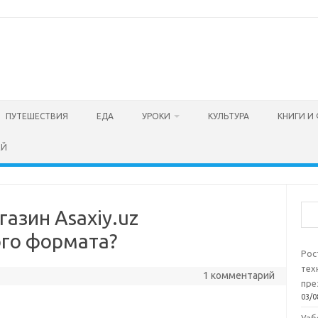
ПУТЕШЕСТВИЯ
ЕДА
УРОКИ
КУЛЬТУРА
КНИГИ И
ЕЙ
Пои
азин Asaxiy.uz
го формата?
Рос
тех
1 комментарий
пре
03/0