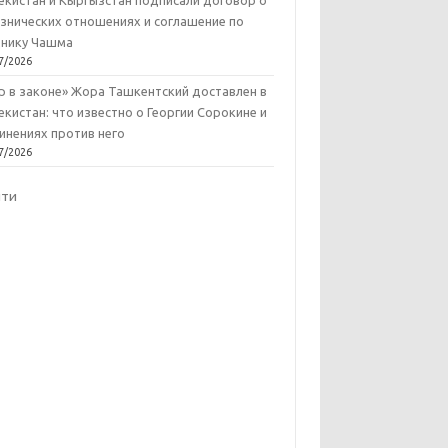
екистан и Кыргызстан подписали договор о
знических отношениях и соглашение по
нику Чашма
7/2026
р в законе» Жора Ташкентский доставлен в
екистан: что известно о Георгии Сорокине и
инениях против него
7/2026
йти