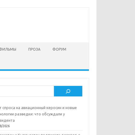
 ФИЛЬМЫ
ПРОЗА
ФОРУМ
ск
т спроса на авиационный керосин и новые
нологии разведки: что обсуждали у
зидента
8/2026