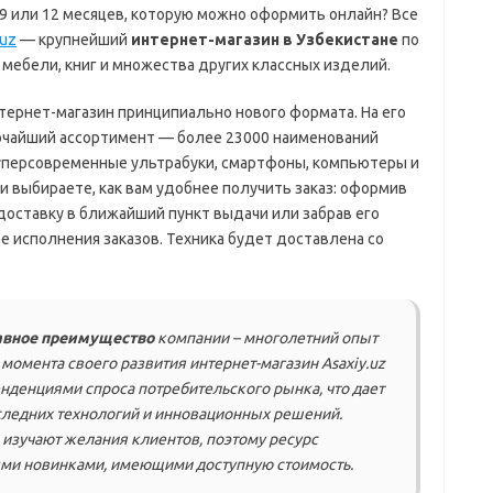
, 9 или 12 месяцев, которую можно оформить онлайн? Все
.uz
— крупнейший
интернет-магазин в Узбекистане
по
 мебели, книг и множества других классных изделий.
нтернет-магазин принципиально нового формата. На его
очайший ассортимент — более 23000 наименований
 суперсовременные ультрабуки, смартфоны, компьютеры и
ми выбираете, как вам удобнее получить заказ: оформив
доставку в ближайший пункт выдачи или забрав его
е исполнения заказов. Техника будет доставлена со
авное преимущество
компании – многолетний опыт
момента своего развития интернет-магазин Asaxiy.uz
енденциями спроса потребительского рынка, что дает
следних технологий и инновационных решений.
изучают желания клиентов, поэтому ресурс
ми новинками, имеющими доступную стоимость.