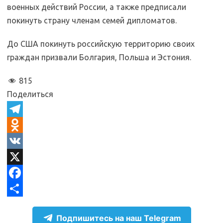
военных действий России, а также предписали
покинуть страну членам семей дипломатов.
До США покинуть российскую территорию своих
граждан призвали Болгария, Польша и Эстония.
815
Поделиться
T
e
O
l
d
V
e
n
K
X
g
o
F
r
k
a
О
Подпишитесь на наш Telegram
a
l
c
т