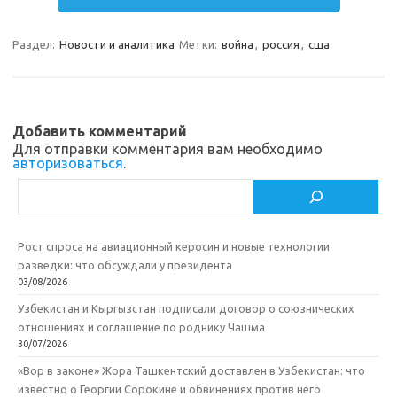
m
a
e
п
Раздел:
Новости и аналитика
Метки:
война
,
россия
,
сша
s
b
р
s
o
а
n
o
в
Добавить комментарий
i
k
и
Для отправки комментария вам необходимо
авторизоваться
.
k
т
Поиск
i
ь
Рост спроса на авиационный керосин и новые технологии
разведки: что обсуждали у президента
03/08/2026
Узбекистан и Кыргызстан подписали договор о союзнических
отношениях и соглашение по роднику Чашма
30/07/2026
«Вор в законе» Жора Ташкентский доставлен в Узбекистан: что
известно о Георгии Сорокине и обвинениях против него