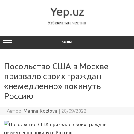
Перейти
к
Yep.uz
содержимому
Узбекистан, честно
Меню
Посольство США в Москве
призвало своих граждан
«немедленно» покинуть
Россию
Автор:
Marina Kozlova
|
28/09/2022