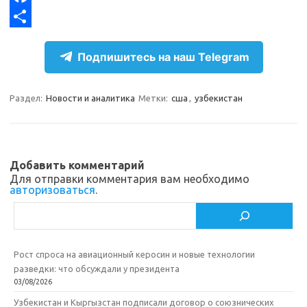
g
o
F
r
k
a
О
Подпишитесь на наш Telegram
a
l
c
т
m
a
e
п
Раздел:
Новости и аналитика
Метки:
сша
,
узбекистан
s
b
р
s
o
а
n
o
в
Добавить комментарий
i
k
и
Для отправки комментария вам необходимо
авторизоваться
.
k
т
Поиск
i
ь
Рост спроса на авиационный керосин и новые технологии
разведки: что обсуждали у президента
03/08/2026
Узбекистан и Кыргызстан подписали договор о союзнических