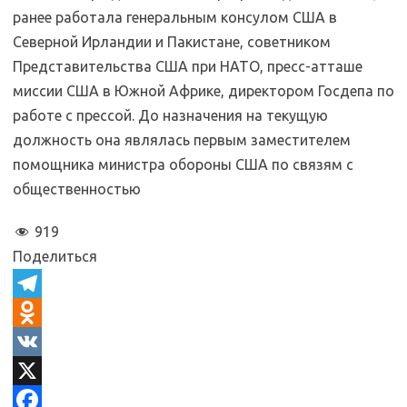
ранее работала генеральным консулом США в
Северной Ирландии и Пакистане, советником
Представительства США при НАТО, пресс-атташе
миссии США в Южной Африке, директором Госдепа по
работе с прессой. До назначения на текущую
должность она являлась первым заместителем
помощника министра обороны США по связям с
общественностью
919
Поделиться
T
e
O
l
d
V
e
n
K
X