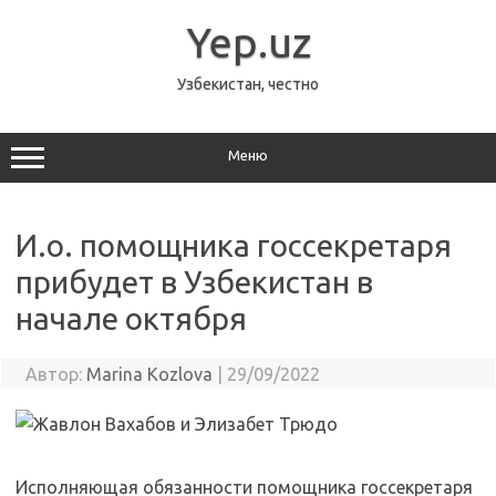
Перейти
к
Yep.uz
содержимому
Узбекистан, честно
Меню
И.о. помощника госсекретаря
прибудет в Узбекистан в
начале октября
Автор:
Marina Kozlova
|
29/09/2022
Исполняющая обязанности помощника госсекретаря