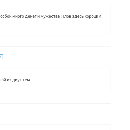
 собой много денег и мужества. Плов здесь хорош! И
и
ной из двух тем.