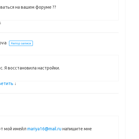
ваться на вашем форуме ??
↓
lova
Автор записи
с. Я восстановила настройки.
ветить
↓
вот мой имейл
mariya16@mail.ru
напишите мне