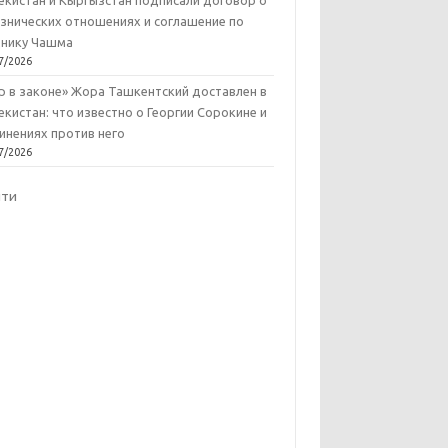
екистан и Кыргызстан подписали договор о
знических отношениях и соглашение по
нику Чашма
7/2026
р в законе» Жора Ташкентский доставлен в
екистан: что известно о Георгии Сорокине и
инениях против него
7/2026
йти