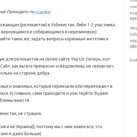
Узб
сою
на! Проходите по
ссылке
.
род
30/0
жающих (релокантов) в Узбекистан. Либо 1-2 участника,
«Во
, вернувшимся и собирающимся в нерезиновую)
Узб
 найти таких же, задать вопросы коренным жителям и
обв
28/0
ум для релокантов на своем сайте Yep.Uz
(теперь этот
Во
. Сайт, как вы все прекрасно осведомлены, не связан ни с
только на стороне добра.
дных и знакомых, которые переехали или переезжают в
хся. И, главное, сами приходите и участвуйте. Будем
облемы вместе.
екистан, не страшно.
ия и не Украина)), поэтому мы с ним знаем все, что
тане и даже больше)