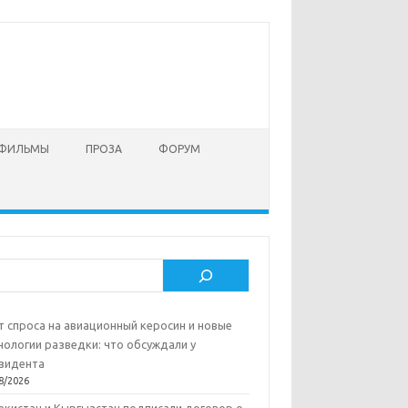
 ФИЛЬМЫ
ПРОЗА
ФОРУМ
ск
т спроса на авиационный керосин и новые
нологии разведки: что обсуждали у
зидента
8/2026