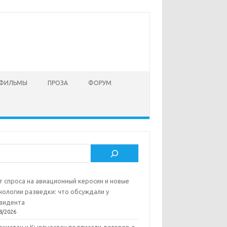
 ФИЛЬМЫ
ПРОЗА
ФОРУМ
ск
т спроса на авиационный керосин и новые
нологии разведки: что обсуждали у
зидента
8/2026