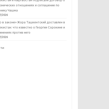
екистан и Кыргызстан подписали договор о
знических отношениях и соглашение по
нику Чашма
7/2026
р в законе» Жора Ташкентский доставлен в
екистан: что известно о Георгии Сорокине и
инениях против него
7/2026
йти