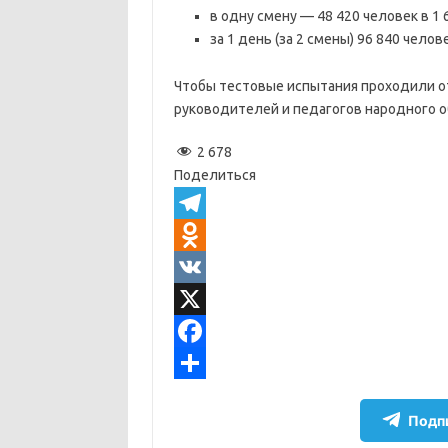
в одну смену — 48 420 человек в 1 
за 1 день (за 2 смены) 96 840 челове
Чтобы тестовые испытания проходили от
руководителей и педагогов народного о
2 678
Поделиться
T
e
O
l
d
V
e
n
K
X
g
o
F
r
k
a
О
Подпи
a
l
c
т