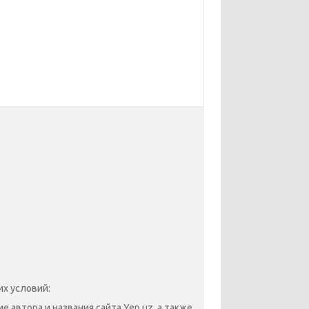
х условий:
 автора и названия сайта Yep.uz, а также