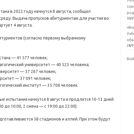
Узб
сою
ана в 2022 году начнутся 8 августа, сообщил
род
среду. Выдача пропусков абитуриентам для участия во
30/0
ртует 4 августа.
«Во
Узб
итуриентов (согласно первому выбранному
обв
28/0
тана — 41 577 человек;
Во
гогический университет — 40 523 человека;
верситет — 37 267 человек;
рситет — 37 091 человек;
огический институт — 35 706 человек.
е испытания начнутся 8 августа и продлятся 10-13 дней
 до 10:00, 2 смена — с 19:00 до 22:00).
готавливаются 58 стадионов и аллей. При этом будут