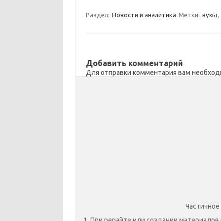
m
a
e
п
Раздел:
Новости и аналитика
Метки:
вузы
,
s
b
р
s
o
а
n
o
в
Добавить комментарий
i
k
и
Для отправки комментария вам необхо
k
т
i
ь
Частичное
1. При рерайте или создании материалов 